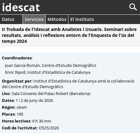
idescat
Datos
Servicios
Métodos
El Instituto
II Trobada de l'Idescat amb Analistes i Usuaris. Seminari sobre
resultats, anàlisis i reflexions entorn de l'Enquesta de l'ús del
temps 2024
Coordinadores
:
Joan García Román, Centre d’Estudis Demogràfics
Enric Ripoll, Institut d'Estadística de Catalunya
Organitzat per
: Institut d'Estadística de Catalunya amb la col·laboració
del Centre d'Estudis Demogràfics
Lloc
: Sala Cotxeres del Palau Robert (Barcelona)
Dates
: 1 i 2 de juny de 2026
Règim
: obert
Places
: 100
Hores lectives
: 9 h 30 min
Codi de l'activitat
: O525/2026