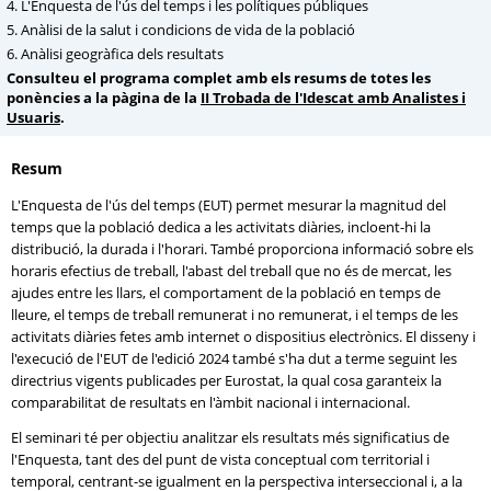
4. L'Enquesta de l'ús del temps i les polítiques públiques
5. Anàlisi de la salut i condicions de vida de la població
6. Anàlisi geogràfica dels resultats
Consulteu el programa complet amb els resums de totes les
ponències a la pàgina de la
II Trobada de l'Idescat amb Analistes i
Usuaris
.
Resum
L'Enquesta de l'ús del temps (EUT) permet mesurar la magnitud del
temps que la població dedica a les activitats diàries, incloent-hi la
distribució, la durada i l'horari. També proporciona informació sobre els
horaris efectius de treball, l'abast del treball que no és de mercat, les
ajudes entre les llars, el comportament de la població en temps de
lleure, el temps de treball remunerat i no remunerat, i el temps de les
activitats diàries fetes amb internet o dispositius electrònics. El disseny i
l'execució de l'EUT de l'edició 2024 també s'ha dut a terme seguint les
directrius vigents publicades per Eurostat, la qual cosa garanteix la
comparabilitat de resultats en l'àmbit nacional i internacional.
El seminari té per objectiu analitzar els resultats més significatius de
l'Enquesta, tant des del punt de vista conceptual com territorial i
temporal, centrant-se igualment en la perspectiva interseccional i, a la