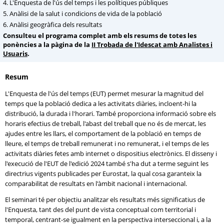
4. L'Enquesta de l'ús del temps i les polítiques públiques
5. Anàlisi de la salut i condicions de vida de la població
6. Anàlisi geogràfica dels resultats
Consulteu el programa complet amb els resums de totes les
ponències a la pàgina de la
II Trobada de l'Idescat amb Analistes i
Usuaris
.
Resum
L'Enquesta de l'ús del temps (EUT) permet mesurar la magnitud del
temps que la població dedica a les activitats diàries, incloent-hi la
distribució, la durada i l'horari. També proporciona informació sobre els
horaris efectius de treball, l'abast del treball que no és de mercat, les
ajudes entre les llars, el comportament de la població en temps de
lleure, el temps de treball remunerat i no remunerat, i el temps de les
activitats diàries fetes amb internet o dispositius electrònics. El disseny i
l'execució de l'EUT de l'edició 2024 també s'ha dut a terme seguint les
directrius vigents publicades per Eurostat, la qual cosa garanteix la
comparabilitat de resultats en l'àmbit nacional i internacional.
El seminari té per objectiu analitzar els resultats més significatius de
l'Enquesta, tant des del punt de vista conceptual com territorial i
temporal, centrant-se igualment en la perspectiva interseccional i, a la