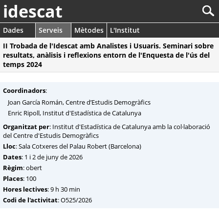
idescat
Dades
Serveis
Mètodes
L'Institut
II Trobada de l'Idescat amb Analistes i Usuaris. Seminari sobre
resultats, anàlisis i reflexions entorn de l'Enquesta de l'ús del
temps 2024
Coordinadors
:
Joan García Román, Centre d’Estudis Demogràfics
Enric Ripoll, Institut d'Estadística de Catalunya
Organitzat per
: Institut d'Estadística de Catalunya amb la col·laboració
del Centre d'Estudis Demogràfics
Lloc
: Sala Cotxeres del Palau Robert (Barcelona)
Dates
: 1 i 2 de juny de 2026
Règim
: obert
Places
: 100
Hores lectives
: 9 h 30 min
Codi de l'activitat
: O525/2026