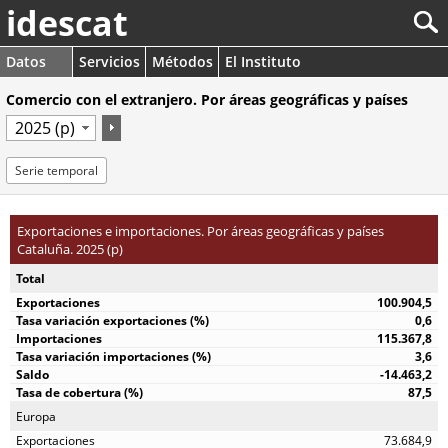
idescat
Datos
Servicios
Métodos
El Instituto
Comercio con el extranjero. Por áreas geográficas y países
Serie temporal
Exportaciones e importaciones. Por áreas geográficas y países
Cataluña. 2025 (p)
Total
100.904,5
0,6
115.367,8
3,6
-14.463,2
87,5
Europa
73.684,9