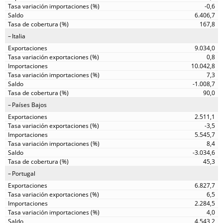
-0,6
6.406,7
167,8
Italia
9.034,0
0,8
10.042,8
7,3
-1.008,7
90,0
Países Bajos
2.511,1
-3,5
5.545,7
8,4
-3.034,6
45,3
Portugal
6.827,7
6,5
2.284,5
4,0
4.543,2