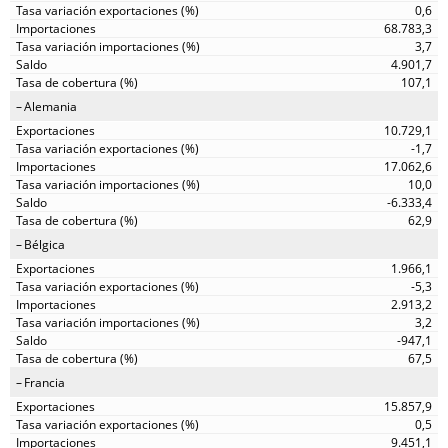
0,6
68.783,3
3,7
4.901,7
107,1
Alemania
10.729,1
-1,7
17.062,6
10,0
-6.333,4
62,9
Bélgica
1.966,1
-5,3
2.913,2
3,2
-947,1
67,5
Francia
15.857,9
0,5
9.451,1