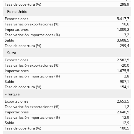
298,9
Reino Unido
5.417,7
10,6
1.809,2
-3,2
3.608,5
299,4
Suiza
2.582,5
-20,0
1.675,5
2,8
907,1
154,1
Turquía
2.653,5
-1,2
2.640,5
12,9
12,9
100,5