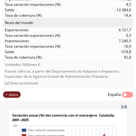
4,5
-12.384,6
14,4
Resto del mundo
6.721,7
9,3
7.240,5
10,9
-518,8
92,8
Unidades: Millones €.
Fuente: Idescat, a partir del Departamento de Aduanas e Impuestos
Especiales de la Agencia Estatal de Administración Tributaria.
(p) Dato provisional.
España
datos