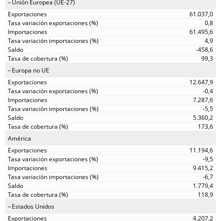
Unión Europea (UE-27)
61.037,0
0,8
61.495,6
4,9
-458,6
99,3
Europa no UE
12.647,9
-0,4
7.287,6
-5,5
5.360,2
173,6
América
11.194,6
-9,5
9.415,2
-6,7
1.779,4
118,9
Estados Unidos
4.207,2