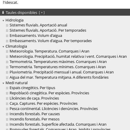
l'Idescat.
Taules disponibles
[
+
]
Hidrologia
Sistemes fluvials. Aportació anual
Sistemes fluvials. Aportació. Per temporades
Embassaments. Volum d'aigua
Embassaments. Volum d'aigua. Per temporades
Climatologia
Meteorologia. Temperatura. Comarques i Aran
Meteorologia. Precipitació, humitat relativa i vent. Comarques i Aran
Termometria. Temperatures màximes. Comarques i Aran
Termometria. Temperatures mínimes. Comarques i Aran
Pluviometria. Precipitació mensual i anual. Comarques i Aran
Aigua del mar. Temperatura mitjana. A diferents fondàries
Medi natural
Espais cinegètics. Per tipus
Repoblació cinegètica. Per espècies. Províncies
Llicències de caça. Províncies
Caça. Captures. Per espècies. Províncies
Pesca continental. Llicències i denúncies. Províncies
Incendis forestals. Per causes
Incendis forestals. Per mesos
Incendis forestals. Superfície afectada. Comarques i Aran
Rompudes forestals. Comarques i Aran, àmbits i províncies