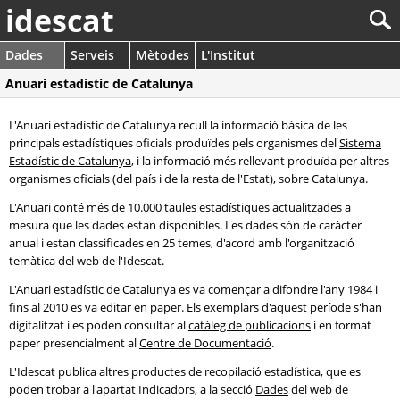
idescat
Dades
Serveis
Mètodes
L'Institut
Anuari estadístic de Catalunya
L'Anuari estadístic de Catalunya recull la informació bàsica de les
principals estadístiques oficials produïdes pels organismes del
Sistema
Estadístic de Catalunya
, i la informació més rellevant produïda per altres
organismes oficials (del país i de la resta de l'Estat), sobre Catalunya.
L'Anuari conté més de 10.000 taules estadístiques actualitzades a
mesura que les dades estan disponibles. Les dades són de caràcter
anual i estan classificades en 25 temes, d'acord amb l'organització
temàtica del web de l'Idescat.
L'Anuari estadístic de Catalunya es va començar a difondre l'any 1984 i
fins al 2010 es va editar en paper. Els exemplars d'aquest període s'han
digitalitzat i es poden consultar al
catàleg de publicacions
i en format
paper presencialment al
Centre de Documentació
.
L'Idescat publica altres productes de recopilació estadística, que es
poden trobar a l'apartat Indicadors, a la secció
Dades
del web de