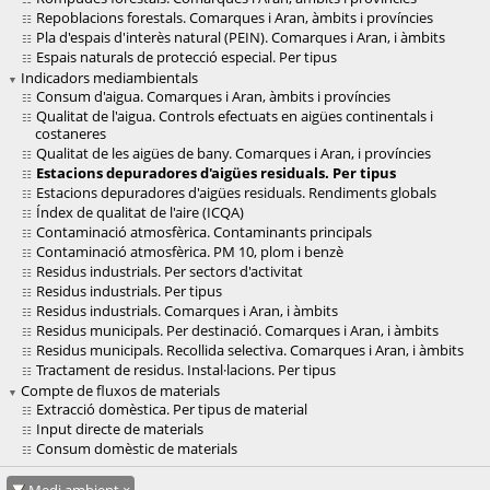
Repoblacions forestals. Comarques i Aran, àmbits i províncies
Pla d'espais d'interès natural (PEIN). Comarques i Aran, i àmbits
Espais naturals de protecció especial. Per tipus
Indicadors mediambientals
Consum d'aigua. Comarques i Aran, àmbits i províncies
Qualitat de l'aigua. Controls efectuats en aigües continentals i
costaneres
Qualitat de les aigües de bany. Comarques i Aran, i províncies
Estacions depuradores d'aigües residuals. Per tipus
Estacions depuradores d'aigües residuals. Rendiments globals
Índex de qualitat de l'aire (ICQA)
Contaminació atmosfèrica. Contaminants principals
Contaminació atmosfèrica. PM 10, plom i benzè
Residus industrials. Per sectors d'activitat
Residus industrials. Per tipus
Residus industrials. Comarques i Aran, i àmbits
Residus municipals. Per destinació. Comarques i Aran, i àmbits
Residus municipals. Recollida selectiva. Comarques i Aran, i àmbits
Tractament de residus. Instal·lacions. Per tipus
Compte de fluxos de materials
Extracció domèstica. Per tipus de material
Input directe de materials
Consum domèstic de materials