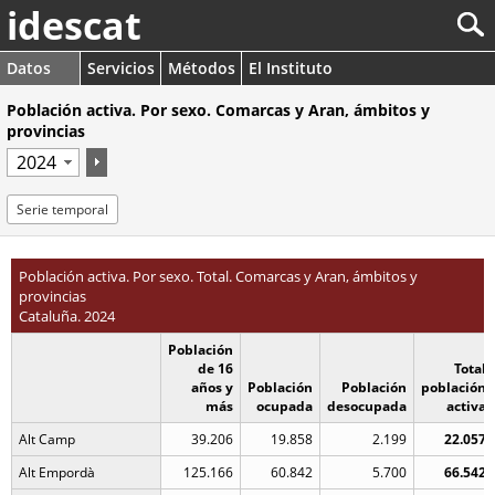
idescat
Datos
Servicios
Métodos
El Instituto
Población activa. Por sexo. Comarcas y Aran, ámbitos y
provincias
Serie temporal
Población activa. Por sexo. Total. Comarcas y Aran, ámbitos y
provincias
Cataluña. 2024
Población
de 16
Total
años y
Población
Población
población
más
ocupada
desocupada
activa
Alt Camp
39.206
19.858
2.199
22.057
Alt Empordà
125.166
60.842
5.700
66.542