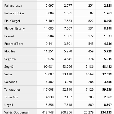
Pallars Jussà
5.697
2.577
251
2.828
Pallars Sobirà
3.084
1.681
82
1.763
Pla d'Urgell
15.409
7.583
822
8.405
Pla de l'Estany
14.085
7.667
531
8.198
Priorat
3.904
1.801
172
1.973
Ribera d'Ebre
9.441
3.801
545
4.346
Ripollès
11.251
5.270
459
5.729
Segarra
9.024
4.641
374
5.015
Segrià
90.981
43.296
5.186
48.482
Selva
78.007
33.110
4.569
37.679
Solsonès
6.482
3.266
284
3.550
Tarragonès
117.608
52.110
7.129
59.239
Terra Alta
4.938
2.157
205
2.362
Urgell
15.856
7.618
889
8.507
Vallès Occidental
413.748
208.856
25.279
234.135