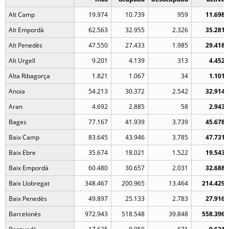
Alt Camp
19.974
10.739
959
11.698
Alt Empordà
62.563
32.955
2.326
35.281
Alt Penedès
47.550
27.433
1.985
29.418
Alt Urgell
9.201
4.139
313
4.452
Alta Ribagorça
1.821
1.067
34
1.101
Anoia
54.213
30.372
2.542
32.914
Aran
4.692
2.885
58
2.943
Bages
77.167
41.939
3.739
45.678
Baix Camp
83.645
43.946
3.785
47.731
Baix Ebre
35.674
18.021
1.522
19.543
Baix Empordà
60.480
30.657
2.031
32.688
Baix Llobregat
348.467
200.965
13.464
214.429
Baix Penedès
49.897
25.133
2.783
27.916
Barcelonès
972.943
518.548
39.848
558.396