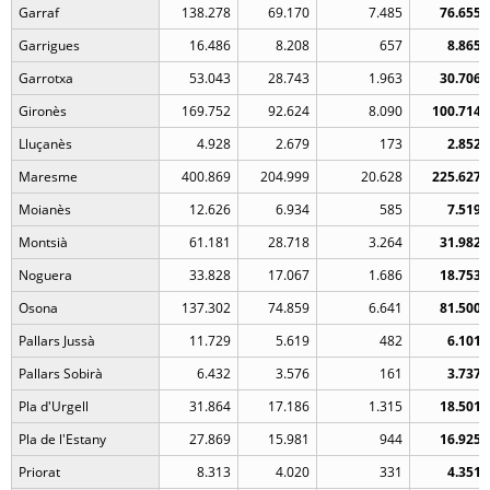
Garraf
138.278
69.170
7.485
76.655
Garrigues
16.486
8.208
657
8.865
Garrotxa
53.043
28.743
1.963
30.706
Gironès
169.752
92.624
8.090
100.714
Lluçanès
4.928
2.679
173
2.852
Maresme
400.869
204.999
20.628
225.627
Moianès
12.626
6.934
585
7.519
Montsià
61.181
28.718
3.264
31.982
Noguera
33.828
17.067
1.686
18.753
Osona
137.302
74.859
6.641
81.500
Pallars Jussà
11.729
5.619
482
6.101
Pallars Sobirà
6.432
3.576
161
3.737
Pla d'Urgell
31.864
17.186
1.315
18.501
Pla de l'Estany
27.869
15.981
944
16.925
Priorat
8.313
4.020
331
4.351