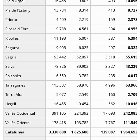
Pla d'Urgell
16.455
9.603
493
10.096
Pla de l'Estany
13.784
8.314
413
8.727
Priorat
4.409
2.219
159
2.378
Ribera d'Ebre
9.788
4.561
394
4.955
Ripollès
11.193
6.007
387
6.394
Segarra
9.905
6.025
297
6.322
Segrià
93.442
52.097
3.518
55.615
Selva
78.826
39.902
3.327
43.229
Solsonès
6.559
3.782
235
4.017
Tarragonès
113.307
58.970
4.996
63.966
Terra Alta
5.077
2.549
160
2.709
Urgell
16.455
9.454
562
10.016
Vallès Occidental
391.105
224.392
17.693
242.085
Vallès Oriental
178.418
103.782
7.767
111.549
Catalunya
3.330.808
1.825.606
139.087
1.964.693