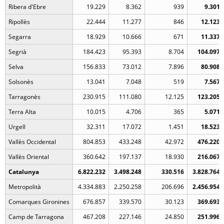
Ribera d'Ebre
19.229
8.362
939
9.301
Ripollès
22.444
11.277
846
12.123
Segarra
18.929
10.666
671
11.337
Segrià
184.423
95.393
8.704
104.097
Selva
156.833
73.012
7.896
80.908
Solsonès
13.041
7.048
519
7.567
Tarragonès
230.915
111.080
12.125
123.205
Terra Alta
10.015
4.706
365
5.071
Urgell
32.311
17.072
1.451
18.523
Vallès Occidental
804.853
433.248
42.972
476.220
Vallès Oriental
360.642
197.137
18.930
216.067
Catalunya
6.822.232
3.498.248
330.516
3.828.764
Metropolità
4.334.883
2.250.258
206.696
2.456.954
Comarques Gironines
676.857
339.570
30.123
369.693
Camp de Tarragona
467.208
227.146
24.850
251.996