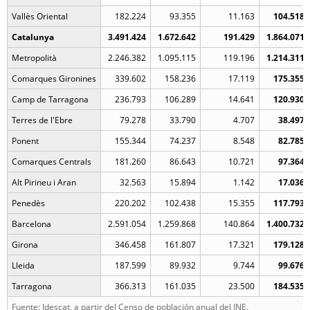
Vallès Oriental
182.224
93.355
11.163
104.518
Catalunya
3.491.424
1.672.642
191.429
1.864.071
Metropolità
2.246.382
1.095.115
119.196
1.214.311
Comarques Gironines
339.602
158.236
17.119
175.355
Camp de Tarragona
236.793
106.289
14.641
120.930
Terres de l'Ebre
79.278
33.790
4.707
38.497
Ponent
155.344
74.237
8.548
82.785
Comarques Centrals
181.260
86.643
10.721
97.364
Alt Pirineu i Aran
32.563
15.894
1.142
17.036
Penedès
220.202
102.438
15.355
117.793
Barcelona
2.591.054
1.259.868
140.864
1.400.732
Girona
346.458
161.807
17.321
179.128
Lleida
187.599
89.932
9.744
99.676
Tarragona
366.313
161.035
23.500
184.535
Fuente: Idescat, a partir del Censo de población anual del INE.