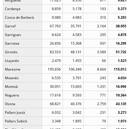
Berguedà
17.625
8.950
671
9.621
Cerdanya
8.859
5.178
193
5.371
Conca de Barberà
9.080
4.983
310
5.293
Garraf
67.763
35.791
3.164
38.955
Garrigues
8.624
4.583
295
4.878
Garrotxa
26.856
15.368
931
16.299
Gironès
83.553
48.131
3.589
51.720
Lluçanès
2.479
1.455
66
1.521
Maresme
195.656
106.349
8.664
115.013
Moianès
6.535
3.791
243
4.034
Montsià
30.951
15.665
1.331
16.996
Noguera
17.616
9.593
771
10.364
Osona
68.821
40.376
2.759
43.135
Pallars Jussà
6.032
3.042
231
3.273
Pallars Sobirà
3.348
1.895
79
1.974