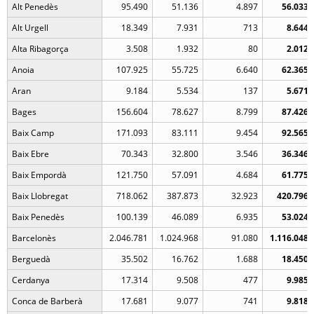
Alt Penedès
95.490
51.136
4.897
56.033
Alt Urgell
18.349
7.931
713
8.644
Alta Ribagorça
3.508
1.932
80
2.012
Anoia
107.925
55.725
6.640
62.365
Aran
9.184
5.534
137
5.671
Bages
156.604
78.627
8.799
87.426
Baix Camp
171.093
83.111
9.454
92.565
Baix Ebre
70.343
32.800
3.546
36.346
Baix Empordà
121.750
57.091
4.684
61.775
Baix Llobregat
718.062
387.873
32.923
420.796
Baix Penedès
100.139
46.089
6.935
53.024
Barcelonès
2.046.781
1.024.968
91.080
1.116.048
Berguedà
35.502
16.762
1.688
18.450
Cerdanya
17.314
9.508
477
9.985
Conca de Barberà
17.681
9.077
741
9.818