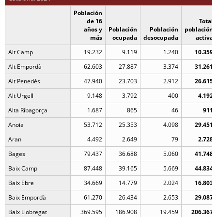
Población
de 16
Total
años y
Población
Población
población
más
ocupada
desocupada
activa
Alt Camp
19.232
9.119
1.240
10.359
Alt Empordà
62.603
27.887
3.374
31.261
Alt Penedès
47.940
23.703
2.912
26.615
Alt Urgell
9.148
3.792
400
4.192
Alta Ribagorça
1.687
865
46
911
Anoia
53.712
25.353
4.098
29.451
Aran
4.492
2.649
79
2.728
Bages
79.437
36.688
5.060
41.748
Baix Camp
87.448
39.165
5.669
44.834
Baix Ebre
34.669
14.779
2.024
16.803
Baix Empordà
61.270
26.434
2.653
29.087
Baix Llobregat
369.595
186.908
19.459
206.367