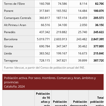
Terres de l'Ebre
160.768
74.586
8.114
82.700
Ponent
317.841
165.592
14.484
180.076
Comarques Centrals
360.817
187.114
18.459
205.573
Alt Pirineu i Aran
66.516
34.100
2.050
36.150
Penedès
437.342
219.882
25.740
245.622
Barcelona
5.019.771
2.603.913
243.482
2.847.395
Girona
690.784
347.347
30.462
377.809
Lleida
383.562
199.167
16.673
215.840
Tarragona
728.115
347.821
39.899
387.720
Fuente: Idescat, a partir del Censo de población anual del INE.
Población activa. Por sexo. Hombres. Comarcas y Aran, ámbitos y
provincias
Cataluña. 2024
Población
de 16
Total
años y
Población
Población
población
más
ocupada
desocupada
activa