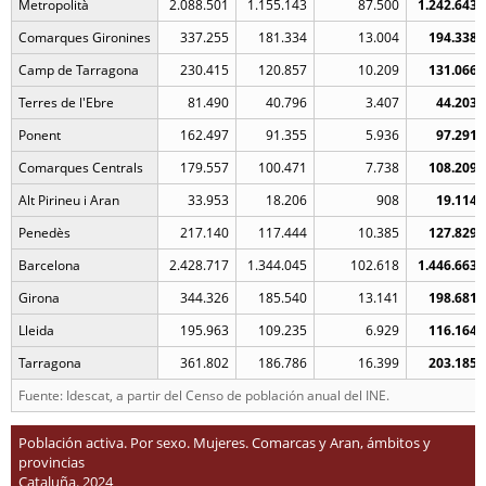
Metropolità
2.088.501
1.155.143
87.500
1.242.643
Comarques Gironines
337.255
181.334
13.004
194.338
Camp de Tarragona
230.415
120.857
10.209
131.066
Terres de l'Ebre
81.490
40.796
3.407
44.203
Ponent
162.497
91.355
5.936
97.291
Comarques Centrals
179.557
100.471
7.738
108.209
Alt Pirineu i Aran
33.953
18.206
908
19.114
Penedès
217.140
117.444
10.385
127.829
Barcelona
2.428.717
1.344.045
102.618
1.446.663
Girona
344.326
185.540
13.141
198.681
Lleida
195.963
109.235
6.929
116.164
Tarragona
361.802
186.786
16.399
203.185
Fuente: Idescat, a partir del Censo de población anual del INE.
Población activa. Por sexo. Mujeres. Comarcas y Aran, ámbitos y
provincias
Cataluña. 2024