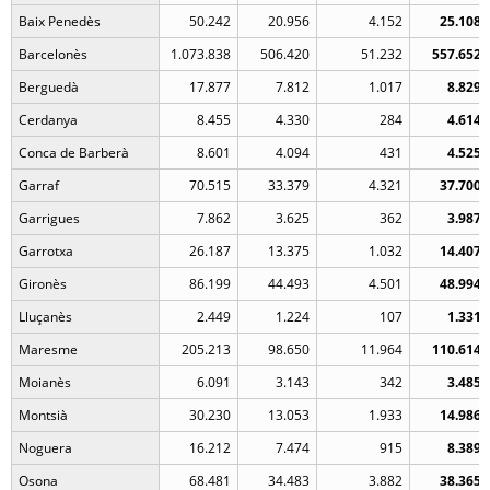
Baix Penedès
50.242
20.956
4.152
25.108
Barcelonès
1.073.838
506.420
51.232
557.652
Berguedà
17.877
7.812
1.017
8.829
Cerdanya
8.455
4.330
284
4.614
Conca de Barberà
8.601
4.094
431
4.525
Garraf
70.515
33.379
4.321
37.700
Garrigues
7.862
3.625
362
3.987
Garrotxa
26.187
13.375
1.032
14.407
Gironès
86.199
44.493
4.501
48.994
Lluçanès
2.449
1.224
107
1.331
Maresme
205.213
98.650
11.964
110.614
Moianès
6.091
3.143
342
3.485
Montsià
30.230
13.053
1.933
14.986
Noguera
16.212
7.474
915
8.389
Osona
68.481
34.483
3.882
38.365