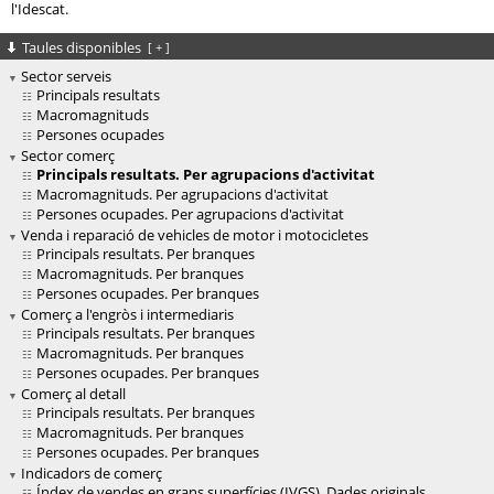
l'Idescat.
Taules disponibles
[
+
]
Sector serveis
Principals resultats
Macromagnituds
Persones ocupades
Sector comerç
Principals resultats. Per agrupacions d'activitat
Macromagnituds. Per agrupacions d'activitat
Persones ocupades. Per agrupacions d'activitat
Venda i reparació de vehicles de motor i motocicletes
Principals resultats. Per branques
Macromagnituds. Per branques
Persones ocupades. Per branques
Comerç a l'engròs i intermediaris
Principals resultats. Per branques
Macromagnituds. Per branques
Persones ocupades. Per branques
Comerç al detall
Principals resultats. Per branques
Macromagnituds. Per branques
Persones ocupades. Per branques
Indicadors de comerç
Índex de vendes en grans superfícies (IVGS). Dades originals