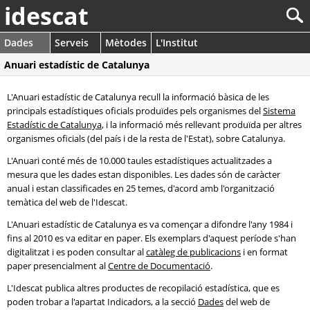
idescat
Dades
Serveis
Mètodes
L'Institut
Anuari estadístic de Catalunya
L'Anuari estadístic de Catalunya recull la informació bàsica de les
principals estadístiques oficials produïdes pels organismes del
Sistema
Estadístic de Catalunya
, i la informació més rellevant produïda per altres
organismes oficials (del país i de la resta de l'Estat), sobre Catalunya.
L'Anuari conté més de 10.000 taules estadístiques actualitzades a
mesura que les dades estan disponibles. Les dades són de caràcter
anual i estan classificades en 25 temes, d'acord amb l'organització
temàtica del web de l'Idescat.
L'Anuari estadístic de Catalunya es va començar a difondre l'any 1984 i
fins al 2010 es va editar en paper. Els exemplars d'aquest període s'han
digitalitzat i es poden consultar al
catàleg de publicacions
i en format
paper presencialment al
Centre de Documentació
.
L'Idescat publica altres productes de recopilació estadística, que es
poden trobar a l'apartat Indicadors, a la secció
Dades
del web de