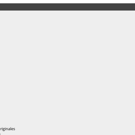
riginales
s