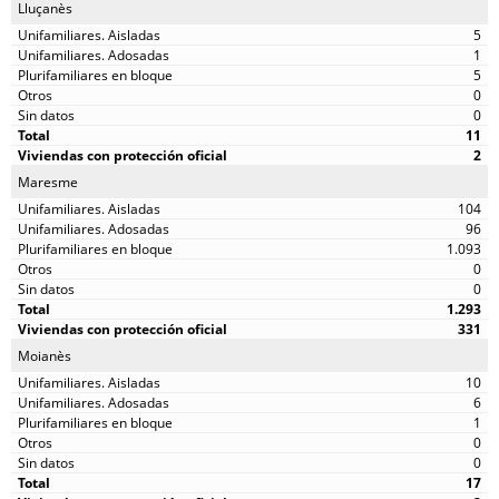
Lluçanès
5
1
5
0
0
11
2
Maresme
104
96
1.093
0
0
1.293
331
Moianès
10
6
1
0
0
17