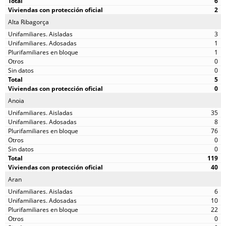
6
2
Alta Ribagorça
3
1
1
0
0
5
0
Anoia
35
8
76
0
0
119
40
Aran
6
10
22
0