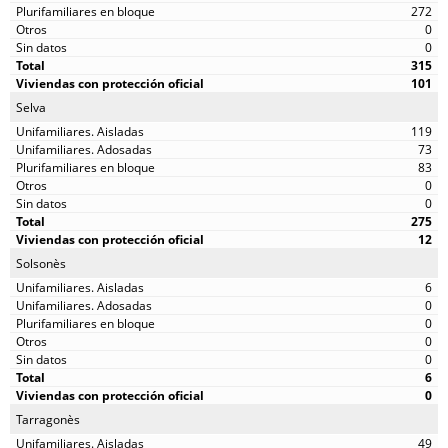
272
0
0
315
101
Selva
119
73
83
0
0
275
12
Solsonès
6
0
0
0
0
6
0
Tarragonès
49