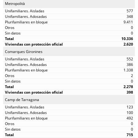
Metropolità
577
348
9.411
0
0
10.336
2.620
Comarques Gironines
552
386
1.338
2
0
2.278
398
Camp de Tarragona
123
100
492
0
0
715