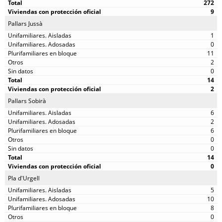
272
9
Pallars Jussà
1
0
11
2
0
14
2
Pallars Sobirà
6
2
6
0
0
14
0
Pla d'Urgell
5
10
8
0