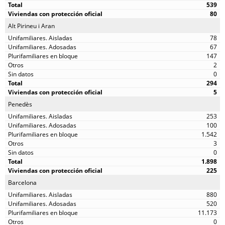
539
80
Alt Pirineu i Aran
78
67
147
2
0
294
5
Penedès
253
100
1.542
3
0
1.898
225
Barcelona
880
520
11.173
0