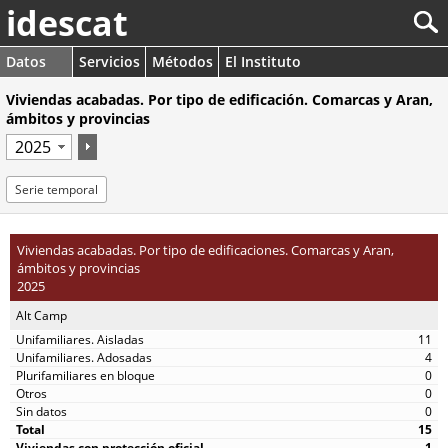
idescat
Datos
Servicios
Métodos
El Instituto
Viviendas acabadas. Por tipo de edificación. Comarcas y Aran,
ámbitos y provincias
Serie temporal
Viviendas acabadas. Por tipo de edificaciones. Comarcas y Aran,
ámbitos y provincias
2025
Alt Camp
11
4
0
0
0
15
1