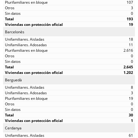
107
3
0
193
19
Barcelonès
18
11
2.616
0
0
2.645
1.202
Berguedà
8
3
19
0
0
30
1
Cerdanya
61