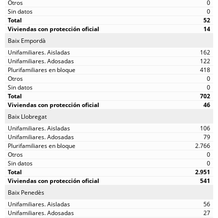
0
0
52
14
Baix Empordà
162
122
418
0
0
702
46
Baix Llobregat
106
79
2.766
0
0
2.951
541
Baix Penedès
56
27