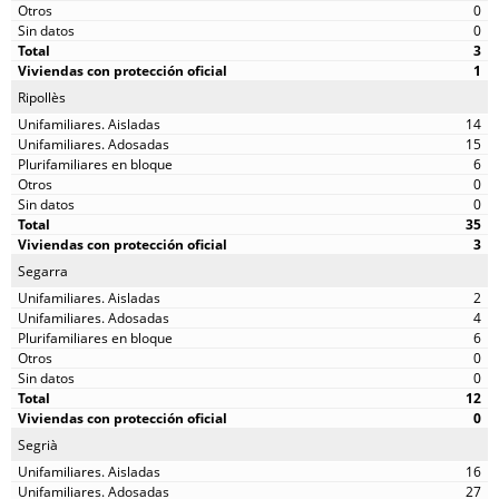
0
0
3
1
Ripollès
14
15
6
0
0
35
3
Segarra
2
4
6
0
0
12
0
Segrià
16
27