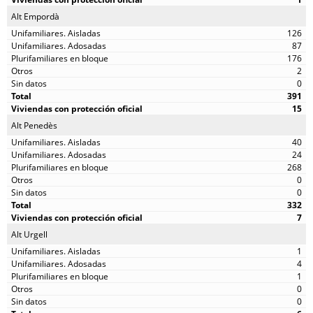
Alt Empordà
126
87
176
2
0
391
15
Alt Penedès
40
24
268
0
0
332
7
Alt Urgell
1
4
1
0
0