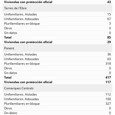
43
Terres de l'Ebre
15
67
3
0
0
85
29
Ponent
36
63
318
0
0
417
117
Comarques Centrals
112
100
327
0
0