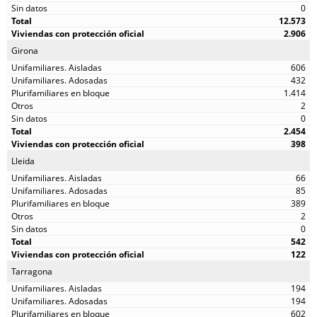
0
12.573
2.906
Girona
606
432
1.414
2
0
2.454
398
Lleida
66
85
389
2
0
542
122
Tarragona
194
194
602