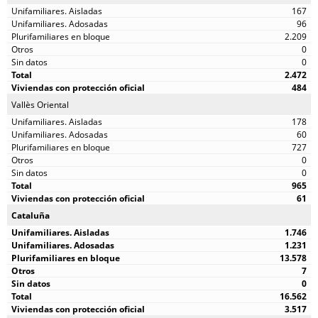
167
96
2.209
0
0
2.472
484
Vallès Oriental
178
60
727
0
0
965
61
Cataluña
1.746
1.231
13.578
7
0
16.562
3.517