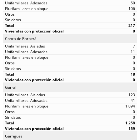
50
106
0
0
217
0
Conca de Barberà
7
11
0
0
0
18
0
Garraf
123
41
1.094
0
0
1.258
159
Garrigues