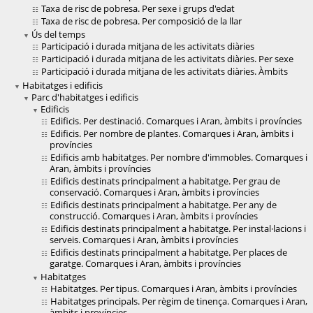
Taxa de risc de pobresa. Per sexe i grups d'edat
Taxa de risc de pobresa. Per composició de la llar
Ús del temps
Participació i durada mitjana de les activitats diàries
Participació i durada mitjana de les activitats diàries. Per sexe
Participació i durada mitjana de les activitats diàries. Àmbits
Habitatges i edificis
Parc d'habitatges i edificis
Edificis
Edificis. Per destinació. Comarques i Aran, àmbits i províncies
Edificis. Per nombre de plantes. Comarques i Aran, àmbits i
províncies
Edificis amb habitatges. Per nombre d'immobles. Comarques i
Aran, àmbits i províncies
Edificis destinats principalment a habitatge. Per grau de
conservació. Comarques i Aran, àmbits i províncies
Edificis destinats principalment a habitatge. Per any de
construcció. Comarques i Aran, àmbits i províncies
Edificis destinats principalment a habitatge. Per instal·lacions i
serveis. Comarques i Aran, àmbits i províncies
Edificis destinats principalment a habitatge. Per places de
garatge. Comarques i Aran, àmbits i províncies
Habitatges
Habitatges. Per tipus. Comarques i Aran, àmbits i províncies
Habitatges principals. Per règim de tinença. Comarques i Aran,
àmbits i províncies