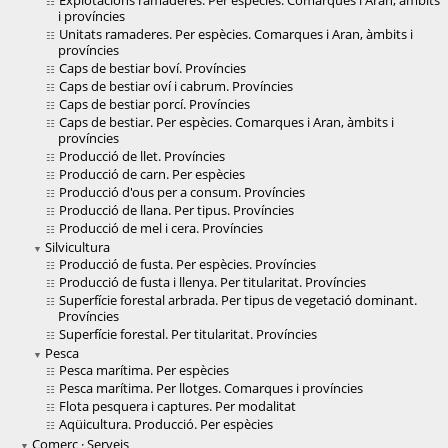
Explotacions ramaderes. Per espècies. Comarques i Aran, àmbits
i províncies
Unitats ramaderes. Per espècies. Comarques i Aran, àmbits i
províncies
Caps de bestiar boví. Províncies
Caps de bestiar oví i cabrum. Províncies
Caps de bestiar porcí. Províncies
Caps de bestiar. Per espècies. Comarques i Aran, àmbits i
províncies
Producció de llet. Províncies
Producció de carn. Per espècies
Producció d'ous per a consum. Províncies
Producció de llana. Per tipus. Províncies
Producció de mel i cera. Províncies
Silvicultura
Producció de fusta. Per espècies. Províncies
Producció de fusta i llenya. Per titularitat. Províncies
Superfície forestal arbrada. Per tipus de vegetació dominant.
Províncies
Superfície forestal. Per titularitat. Províncies
Pesca
Pesca marítima. Per espècies
Pesca marítima. Per llotges. Comarques i províncies
Flota pesquera i captures. Per modalitat
Aqüicultura. Producció. Per espècies
Comerç · Serveis