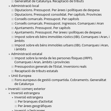
Generalitat de Catalunya. Recaptació de tributs
Administració local
Diputacions. Pressupost. Per àrees i polítiques de despesa
Diputacions. Pressupost consolidat. Per capítols. Províncies
Consells comarcals. Pressupost. Per capítols
Consells comarcals. Pressupost. Ingressos. Comarques i Aran
Ajuntaments. Pressupost. Per capítols
Ajuntaments. Pressupost. Per àrees i polítiques de despesa
Impost sobre els béns immobles rústics (IBI). Comarques i Aran, i
àmbits
Impost sobre els béns immobles urbans (IBI). Comarques i Aran,
i àmbits
Administració estatal
Impost sobre la renda de les persones físiques (IRPF).
Comarques i Aran, àmbits i províncies
Pressupostos generals de l'Estat. Inversions reals
Recaptació de tributs estatals
Unió Europea
Fons europeus de gestió compartida. Cobraments. Generalitat
de Catalunya
Inversió i comerç exterior
Inversió estrangera
Inversió estrangera
Per branques d'activitat
Per àrees geogràfiques
Inversió a l'estranger