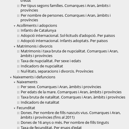
d'edat
Per tipus segons famílies. Comarques i Aran, àmbits i
províncies
Per nombre de persones. Comarques i Aran, àmbits i
províncies
Acolliments i adopcions
Infants de Catalunya
Adopció internacional. Sol·licituds d'adopció. Per països
Adopció internacional. Infants adoptats. Per països
Matrimonis i divorcis
Matrimonis i taxa bruta de nupcialitat. Comarques i Aran,
àmbits i províncies
Taxa de nupcialitat. Per sexe i edats
Indicadors de nupcialitat
Nul·litats, separacions i divorcis. Províncies
Naixements i defuncions
Naixements
Per sexe. Comarques i Aran, àmbits i províncies
Per edats de la mare. Comarques i Aran, àmbits i províncies
Taxa bruta de natalitat. Comarques i Aran, àmbits i províncies
Indicadors de natalitat
Fecunditat
Dones. Per nombre de fills nascuts vius. Comarques i Aran,
àmbits i províncies (fins al 2011)
Dones de 16 anys o més. Per nombre de fills tinguts
Taxa de fecunditat. Per grups d'edat