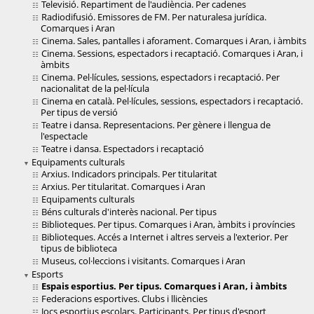
Televisió. Repartiment de l'audiència. Per cadenes
Radiodifusió. Emissores de FM. Per naturalesa jurídica.
Comarques i Aran
Cinema. Sales, pantalles i aforament. Comarques i Aran, i àmbits
Cinema. Sessions, espectadors i recaptació. Comarques i Aran, i
àmbits
Cinema. Pel·lícules, sessions, espectadors i recaptació. Per
nacionalitat de la pel·lícula
Cinema en català. Pel·lícules, sessions, espectadors i recaptació.
Per tipus de versió
Teatre i dansa. Representacions. Per gènere i llengua de
l'espectacle
Teatre i dansa. Espectadors i recaptació
Equipaments culturals
Arxius. Indicadors principals. Per titularitat
Arxius. Per titularitat. Comarques i Aran
Equipaments culturals
Béns culturals d'interès nacional. Per tipus
Biblioteques. Per tipus. Comarques i Aran, àmbits i províncies
Biblioteques. Accés a Internet i altres serveis a l'exterior. Per
tipus de biblioteca
Museus, col·leccions i visitants. Comarques i Aran
Esports
Espais esportius. Per tipus. Comarques i Aran, i àmbits
Federacions esportives. Clubs i llicències
Jocs esportius escolars. Participants. Per tipus d'esport