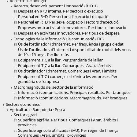
Recerca · Tecnologia
Recerca, desenvolupament i innovació (R+D+I)
Despesa en R+D interna. Per sectors d'execució
Personal en R+D. Per sectors d'execució i ocupació
Personal en R+D. Per sexe, ocupació i sectors d'execució
Empreses amb activitats innovadores. Per tipus d'innovació
Despesa en activitats innovadores. Per tipus de despesa
Tecnologies de la informació i la comunicació (TIC)
Ús de l'ordinador i d'Internet. Per freqüència i grups d'edat
Ús de l'ordinador, d'Internet i disponibilitat de mòbil dels nens
de 10 a 15 anys. Per lloc d'ús
Equipament TIC a la llar. Per grandària de la llar
Equipament TIC a la llar. Comarques i Aran, i àmbits
Ús d'ordinador i d'Internet. Comarques i Aran, i àmbits
Equipament TIC i comerç electrònic a les empreses. Per
grandària de l'empresa
Macromagnituds del sector de la informació
Informació i comunicacions. Principals resultats. Per branques
Informació i comunicacions. Macromagnituds. Per branques
Sectors econòmics
Agricultura · Ramaderia · Pesca
Sector agrari
Superfície agrària. Per tipus. Comarques i Aran, àmbits i
províncies
Superfície agrícola utilitzada (SAU). Per règim de tinença.
Comarques i Aran, àmbits i províncies