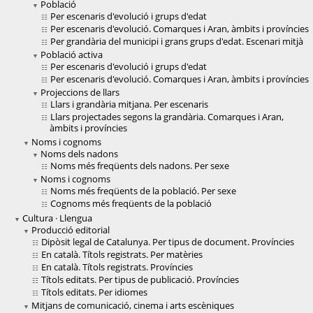
Població
Per escenaris d'evolució i grups d'edat
Per escenaris d'evolució. Comarques i Aran, àmbits i províncies
Per grandària del municipi i grans grups d'edat. Escenari mitjà
Població activa
Per escenaris d'evolució i grups d'edat
Per escenaris d'evolució. Comarques i Aran, àmbits i províncies
Projeccions de llars
Llars i grandària mitjana. Per escenaris
Llars projectades segons la grandària. Comarques i Aran,
àmbits i províncies
Noms i cognoms
Noms dels nadons
Noms més freqüents dels nadons. Per sexe
Noms i cognoms
Noms més freqüents de la població. Per sexe
Cognoms més freqüents de la població
Cultura · Llengua
Producció editorial
Dipòsit legal de Catalunya. Per tipus de document. Províncies
En català. Títols registrats. Per matèries
En català. Títols registrats. Províncies
Títols editats. Per tipus de publicació. Províncies
Títols editats. Per idiomes
Mitjans de comunicació, cinema i arts escèniques