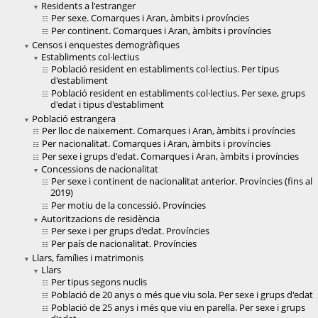
Residents a l'estranger
Per sexe. Comarques i Aran, àmbits i províncies
Per continent. Comarques i Aran, àmbits i províncies
Censos i enquestes demogràfiques
Establiments col·lectius
Població resident en establiments col·lectius. Per tipus
d'establiment
Població resident en establiments col·lectius. Per sexe, grups
d'edat i tipus d'establiment
Població estrangera
Per lloc de naixement. Comarques i Aran, àmbits i províncies
Per nacionalitat. Comarques i Aran, àmbits i províncies
Per sexe i grups d'edat. Comarques i Aran, àmbits i províncies
Concessions de nacionalitat
Per sexe i continent de nacionalitat anterior. Províncies (fins al
2019)
Per motiu de la concessió. Províncies
Autoritzacions de residència
Per sexe i per grups d'edat. Províncies
Per país de nacionalitat. Províncies
Llars, famílies i matrimonis
Llars
Per tipus segons nuclis
Població de 20 anys o més que viu sola. Per sexe i grups d'edat
Població de 25 anys i més que viu en parella. Per sexe i grups