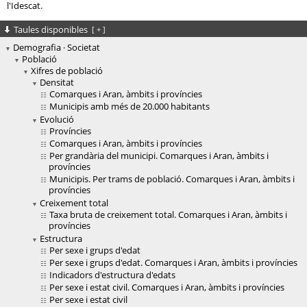
l'Idescat.
Taules disponibles
[
+
]
Demografia · Societat
Població
Xifres de població
Densitat
Comarques i Aran, àmbits i províncies
Municipis amb més de 20.000 habitants
Evolució
Províncies
Comarques i Aran, àmbits i províncies
Per grandària del municipi. Comarques i Aran, àmbits i
províncies
Municipis. Per trams de població. Comarques i Aran, àmbits i
províncies
Creixement total
Taxa bruta de creixement total. Comarques i Aran, àmbits i
províncies
Estructura
Per sexe i grups d'edat
Per sexe i grups d'edat. Comarques i Aran, àmbits i províncies
Indicadors d'estructura d'edats
Per sexe i estat civil. Comarques i Aran, àmbits i províncies
Per sexe i estat civil