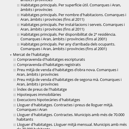
Habitatges principals. Per superfície útil. Comarques i Aran,
àmbits i províncies
Habitatges principals. Per nombre d'habitacions. Comarques i
Aran, àmbits i províncies (fins al 2011)
Habitatges principals. Per instal·lacions i serveis. Comarques i
Aran, àmbits i províncies (fins al 2011)
Habitatges principals. Per disponibilitat de 2ª residència.
Comarques i Aran, àmbits i províncies (fins al 2001)
Habitatges principals. Per any d'arribada dels ocupants.
Comarques i Aran, àmbits i províncies (fins al 2001)
Mercat de l'habitatge
Compravenda d'habitatges escripturats
Compravenda d'habitatges registrats
Preu mitjà de venda d'habitatges d'obra nova. Comarques i
Aran, àmbits i províncies
Preu mitjà de venda d'habitatges de segona mà. Comarques i
Aran, àmbits i províncies
Índex de preus de l'habitatge
Hipoteques immobiliàries
Execucions hipotecàries d'habitatges
Lloguer d'habitatges. Contractes i preus de lloguer mitjà.
Comarques i Aran
Lloguer d'habitatges. Contractes. Municipis amb més de 70.000
habitants
Lloguer d'habitatges. Lloguer mitjà mensual. Municipis amb més