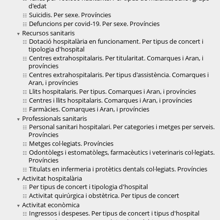
d'edat
Suïcidis. Per sexe. Províncies
Defuncions per covid-19. Per sexe. Províncies
Recursos sanitaris
Dotació hospitalària en funcionament. Per tipus de concert i
tipologia d'hospital
Centres extrahospitalaris. Per titularitat. Comarques i Aran, i
províncies
Centres extrahospitalaris. Per tipus d'assistència. Comarques i
Aran, i províncies
Llits hospitalaris. Per tipus. Comarques i Aran, i províncies
Centres i llits hospitalaris. Comarques i Aran, i províncies
Farmàcies. Comarques i Aran, i províncies
Professionals sanitaris
Personal sanitari hospitalari. Per categories i metges per serveis.
Províncies
Metges col·legiats. Províncies
Odontòlegs i estomatòlegs, farmacèutics i veterinaris col·legiats.
Províncies
Titulats en infermeria i protètics dentals col·legiats. Províncies
Activitat hospitalària
Per tipus de concert i tipologia d'hospital
Activitat quirúrgica i obstètrica. Per tipus de concert
Activitat econòmica
Ingressos i despeses. Per tipus de concert i tipus d'hospital