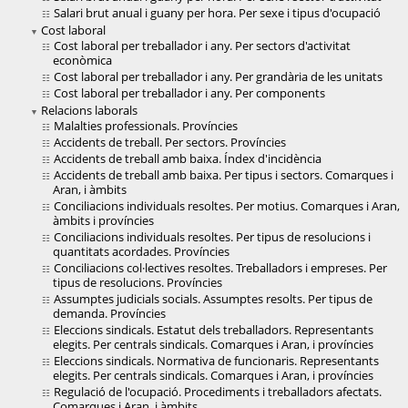
Salari brut anual i guany per hora. Per sexe i tipus d'ocupació
Cost laboral
Cost laboral per treballador i any. Per sectors d'activitat
econòmica
Cost laboral per treballador i any. Per grandària de les unitats
Cost laboral per treballador i any. Per components
Relacions laborals
Malalties professionals. Províncies
Accidents de treball. Per sectors. Províncies
Accidents de treball amb baixa. Índex d'incidència
Accidents de treball amb baixa. Per tipus i sectors. Comarques i
Aran, i àmbits
Conciliacions individuals resoltes. Per motius. Comarques i Aran,
àmbits i províncies
Conciliacions individuals resoltes. Per tipus de resolucions i
quantitats acordades. Províncies
Conciliacions col·lectives resoltes. Treballadors i empreses. Per
tipus de resolucions. Províncies
Assumptes judicials socials. Assumptes resolts. Per tipus de
demanda. Províncies
Eleccions sindicals. Estatut dels treballadors. Representants
elegits. Per centrals sindicals. Comarques i Aran, i províncies
Eleccions sindicals. Normativa de funcionaris. Representants
elegits. Per centrals sindicals. Comarques i Aran, i províncies
Regulació de l'ocupació. Procediments i treballadors afectats.
Comarques i Aran, i àmbits