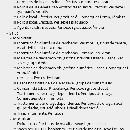
Bombers de la Generalitat. Efectius. Comarques i Aran
Policia de la Generalitat-Mossos d'esquadra. Efectius. Per sexe i
graduació. Àmbits
Policia local. Efectius. Per graduació. Comarques i Aran, i àmbits
Policia local. Efectius. Per sexe i graduació
Agents rurals. Efectius. Per sexe i graduació. Àmbits
Salut
Morbiditat
Interrupció voluntària de l'embaràs. Per motius, tipus de centre,
estat civil i edat de la dona
Interrupció voluntària de l'embaràs. Comarques i Aran
Malalties de declaració obligatòria individualitzada. Casos. Per
sexe i grups d'edat
Malalties de declaració obligatòria numèrica. Casos. Comarques i
Aran, i àmbits
Brots epidèmics declarats
Casos notificats de sida. Per sexe i grups de transmissió
Consum de tabac. Prevalença. Per sexe i grups d'edat
Tractaments per drogodependència. Per tipus de droga.
Comarques i Aran, i àmbits
Tractaments per drogodependència. Per tipus de droga, sexe,
grups d'edat, situació laboral i nivell d'instrucció
Trasplantaments. Per tipus
Mortalitat
Defuncions. Per tipus de malaltia, sexe i grups d'edat
Taxes per 100.000 habitants. Per tipus de malaltia, sexe i grups