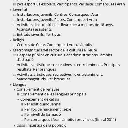
Jocs esportius escolars. Participants. Per sexe. Comarques i Aran
Joventut
Instal·lacions juvenils. Centres. Comarques i Aran
Instal·lacions juvenils. Places. Comarques i Aran
Activitats d'educació en el lleure per a menors de 18 anys.
Activitats i assistents
Entitats juvenils. Per tipus
Religió
Centres de Culte. Comarques i Aran, i àmbits
Macromagnituds del sector de la cultura i el lleure
Despesa pública en cultura. Per administracions i àmbits
d'actuació
Activitats artístiques, recreatives i d'entreteniment. Principals
resultats. Per branques
Activitats artístiques, recreatives i d'entreteniment.
Macromagnituds. Per branques
Llengua
Coneixement de llengües
Coneixement de les llengües principals
Coneixement de català
Per edat quinquennal
Per lloc de naixement i sexe
Per nivell de formació
Per comarques i Aran, àmbits i províncies (fins al 2011)
Usos lingüístics de la població