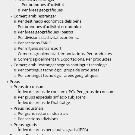
Per branques d'activitat
Per àrees geogràfiques
Comerç amb l'estranger
Per destinació econòmica dels béns
Per branques d'activitat econòmica
Per àrees geogràfiques i països
Per divisions d'activitat econòmica
Per seccions TARIC
Per mitjans de transport
Comerç agroalimentari. Importacions. Per productes
Comerç agroalimentari. Exportacions. Per productes
Comerç amb l'estranger segons contingut tecnològic
Per contingut tecnològic i grups de productes
Per contingut tecnològic i àrees geogràfiques
Preus
Preus de consum
Índex de preus de consum (IPC). Per grups de consum
Per grups especials (inflació subjacent)
Índex de preus de l'habitatge
Preus industrials
Per grans sectors industrials
Per seccions i divisions
Preus agraris
Índex de preus percebuts agraris (IPPA)