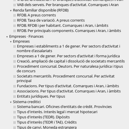
VAB dels serveis. Per branques d'activitat. Comarques i Aran
Renda familiar disponible (RFDB)
RFDB. A preus corrents
RFDB. Taxa de variació. A preus corrents
RFDB. RFDB i per habitant. Comarques i Aran, i àmbits
RFDB. Per principals components. Comarques i Aran, i àmbits
Empreses · Finances
Empreses
Empreses i establiments a 1 de gener. Per sectors d'activitat i
nombre d'assalariats
Empreses a 1 de gener. Per sectors d'activitat i forma jurídica
Creació, ampliació de capital i dissolució de societats mercantils
Procediment concursal. Deutors. Per naturalesa jurídica i tipus
de concurs
Societats mercantils. Procediment concursal. Per activitat
principal
Fundacions. Per tipus d'activitat. Comarques i Aran, i àmbits
Associacions. Per tipus d'activitat. Comarques i Aran, i àmbits
Entitats jurídiques. Per tipus
Sistema creditici
Sistema bancari. Oficines d'entitats de crèdit. Províncies
Tipus d'interès. Interès legal i mercat hipotecari
Tipus d'interès (TEDR). Dipòsits
Tipus d'interès (TEDR i TAE). Crèdits
Tipus de canvi. Moneda estrangera