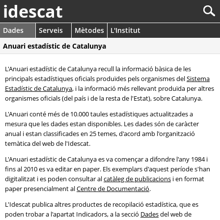
idescat
Dades
Serveis
Mètodes
L'Institut
Anuari estadístic de Catalunya
L'Anuari estadístic de Catalunya recull la informació bàsica de les
principals estadístiques oficials produïdes pels organismes del
Sistema
Estadístic de Catalunya
, i la informació més rellevant produïda per altres
organismes oficials (del país i de la resta de l'Estat), sobre Catalunya.
L'Anuari conté més de 10.000 taules estadístiques actualitzades a
mesura que les dades estan disponibles. Les dades són de caràcter
anual i estan classificades en 25 temes, d'acord amb l'organització
temàtica del web de l'Idescat.
L'Anuari estadístic de Catalunya es va començar a difondre l'any 1984 i
fins al 2010 es va editar en paper. Els exemplars d'aquest període s'han
digitalitzat i es poden consultar al
catàleg de publicacions
i en format
paper presencialment al
Centre de Documentació
.
L'Idescat publica altres productes de recopilació estadística, que es
poden trobar a l'apartat Indicadors, a la secció
Dades
del web de