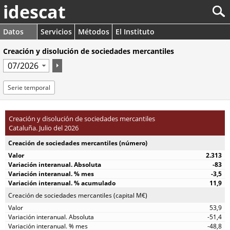
idescat
Datos
Servicios
Métodos
El Instituto
Creación y disolución de sociedades mercantiles
Serie temporal
Creación y disolución de sociedades mercantiles
Cataluña. Julio del 2026
Creación de sociedades mercantiles (número)
2.313
-83
-3,5
11,9
Creación de sociedades mercantiles (capital M€)
53,9
-51,4
-48,8