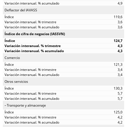
4,9
Deflactor del IAVASS
119,6
3,6
3,6
Índice de cifra de negocios (IASSVN)
124,7
4,3
4,3
Comercio
121,3
3,4
3,4
Otros servicios
130,3
5,7
5,7
Transporte y almacenaje
125,0
4,2
4,2