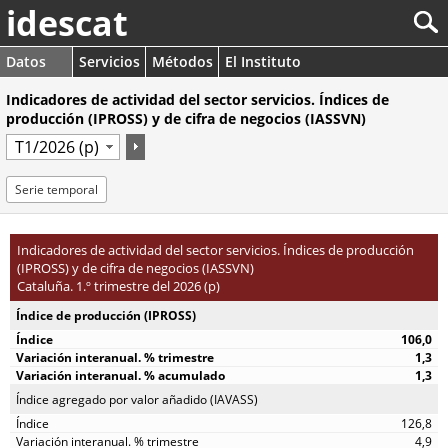
idescat
Datos
Servicios
Métodos
El Instituto
Indicadores de actividad del sector servicios. Índices de
producción (IPROSS) y de cifra de negocios (IASSVN)
Serie temporal
Indicadores de actividad del sector servicios. Índices de producción
(IPROSS) y de cifra de negocios (IASSVN)
Cataluña. 1.º trimestre del 2026 (p)
Índice de producción (IPROSS)
106,0
1,3
1,3
Índice agregado por valor añadido (IAVASS)
126,8
4,9