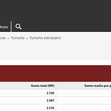
tituto
icos
Turismo
Turismo extranjero
Gasto total (M€)
Gasto medio por p
2.726
2.587
2.216