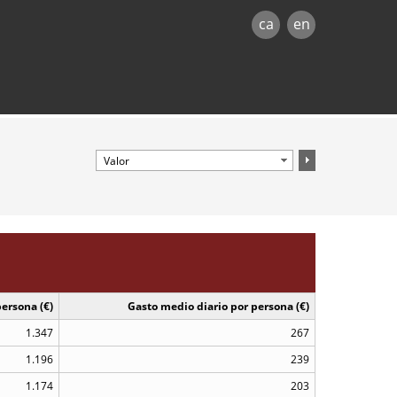
ca
en
ersona (€)
Gasto medio diario por persona (€)
1.347
267
1.196
239
1.174
203