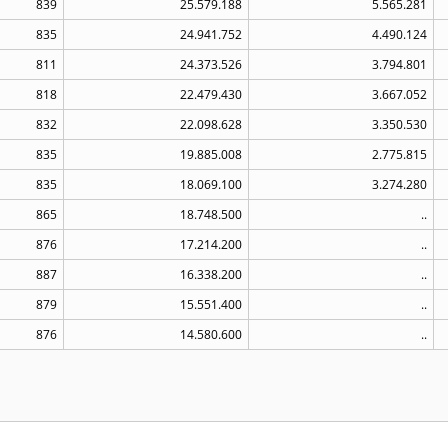
839
25.579.188
5.565.281
835
24.941.752
4.490.124
811
24.373.526
3.794.801
818
22.479.430
3.667.052
832
22.098.628
3.350.530
835
19.885.008
2.775.815
835
18.069.100
3.274.280
865
18.748.500
..
876
17.214.200
..
887
16.338.200
..
879
15.551.400
..
876
14.580.600
..