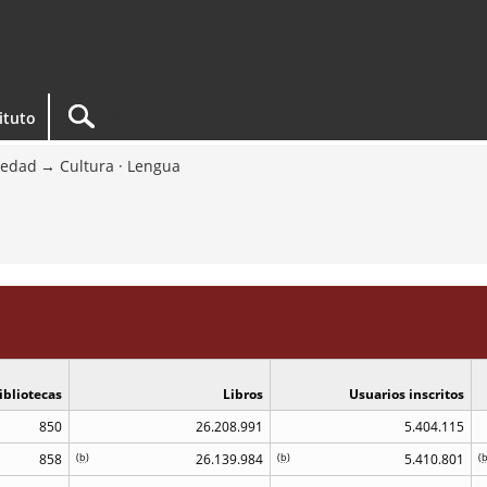
tituto
iedad
Cultura · Lengua
ibliotecas
Libros
Usuarios inscritos
850
26.208.991
5.404.115
858
(
b
)
26.139.984
(
b
)
5.410.801
(