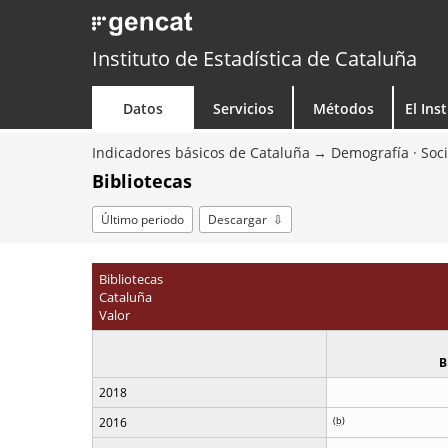
Instituto de Estadística de Cataluña
Datos
Servicios
Métodos
El Ins
Indicadores básicos de Cataluña
Demografía · Soc
Bibliotecas
Último periodo
Descargar
Bibliotecas
Cataluña
Valor
B
2018
2016
(
b
)