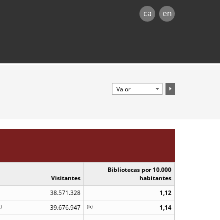
ca
en
Bibliotecas por 10.000
Visitantes
habitantes
38.571.328
1,12
b
)
39.676.947
(
b
)
1,14