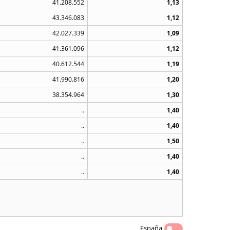
41.208.552
1,13
43.346.083
1,12
42.027.339
1,09
41.361.096
1,12
40.612.544
1,19
41.990.816
1,20
38.354.964
1,30
..
1,40
..
1,40
..
1,50
..
1,40
..
1,40
España