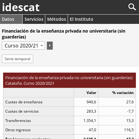
idescat
Datos
Servicios
Métodos
El Instituto
Financiación de la enseñanza privada no universitaria (sin
guarderías)
Serie temporal
Financiación de la enseñanza privada no universitaria (sin guarderías)
Cataluña. Curso 2020/2021
Valor
% variación
Cuotas de enseñanza
940,6
27,6
Cuotas de servicios
283,3
-7,7
Transferencias
1.354,1
15,3
Otros ingresos
47,0
116,5