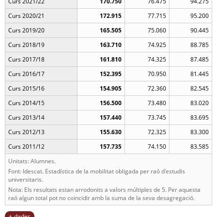
Curs 2021/22
170.750
76.475
94.275
Curs 2020/21
172.915
77.715
95.200
Curs 2019/20
165.505
75.060
90.445
Curs 2018/19
163.710
74.925
88.785
Curs 2017/18
161.810
74.325
87.485
Curs 2016/17
152.395
70.950
81.445
Curs 2015/16
154.905
72.360
82.545
Curs 2014/15
156.500
73.480
83.020
Curs 2013/14
157.440
73.745
83.695
Curs 2012/13
155.630
72.325
83.300
Curs 2011/12
157.735
74.150
83.585
Unitats: Alumnes.
Font: Idescat. Estadística de la mobilitat obligada per raó d'estudis
universitaris.
Nota: Els resultats estan arrodonits a valors múltiples de 5. Per aquesta
raó algun total pot no coincidir amb la suma de la seva desagregació.
dades