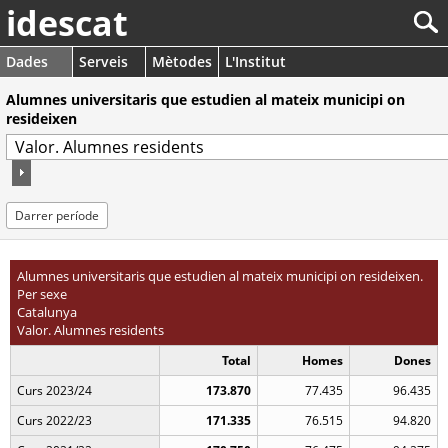
idescat
Dades
Serveis
Mètodes
L'Institut
Alumnes universitaris que estudien al mateix municipi on
resideixen
Darrer període
Alumnes universitaris que estudien al mateix municipi on resideixen.
Per sexe
Catalunya
Valor. Alumnes residents
Total
Homes
Dones
Curs 2023/24
173.870
77.435
96.435
Curs 2022/23
171.335
76.515
94.820