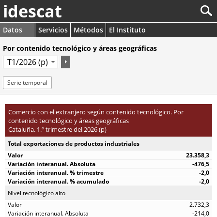
idescat
Datos
Servicios
Métodos
El Instituto
Por contenido tecnológico y áreas geográficas
Serie temporal
Comercio con el extranjero según contenido tecnológico. Por
contenido tecnológico y áreas geográficas
Cataluña. 1.º trimestre del 2026 (p)
Total exportaciones de productos industriales
23.358,3
-476,5
-2,0
-2,0
Nivel tecnológico alto
2.732,3
-214,0