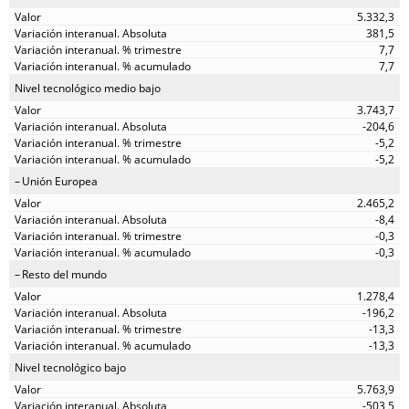
5.332,3
381,5
7,7
7,7
Nivel tecnológico medio bajo
3.743,7
-204,6
-5,2
-5,2
Unión Europea
2.465,2
-8,4
-0,3
-0,3
Resto del mundo
1.278,4
-196,2
-13,3
-13,3
Nivel tecnológico bajo
5.763,9
-503,5