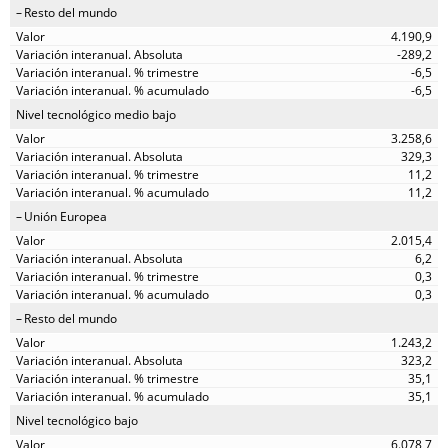
Resto del mundo
4.190,9
-289,2
-6,5
-6,5
Nivel tecnológico medio bajo
3.258,6
329,3
11,2
11,2
Unión Europea
2.015,4
6,2
0,3
0,3
Resto del mundo
1.243,2
323,2
35,1
35,1
Nivel tecnológico bajo
6.078,7