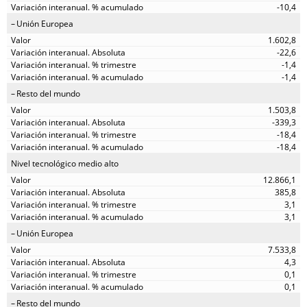
-10,4
Unión Europea
1.602,8
-22,6
-1,4
-1,4
Resto del mundo
1.503,8
-339,3
-18,4
-18,4
Nivel tecnológico medio alto
12.866,1
385,8
3,1
3,1
Unión Europea
7.533,8
4,3
0,1
0,1
Resto del mundo