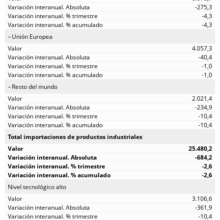
-275,3
-4,3
-4,3
Unión Europea
4.057,3
-40,4
-1,0
-1,0
Resto del mundo
2.021,4
-234,9
-10,4
-10,4
Total importaciones de productos industriales
25.480,2
-684,2
-2,6
-2,6
Nivel tecnológico alto
3.106,6
-361,9
-10,4