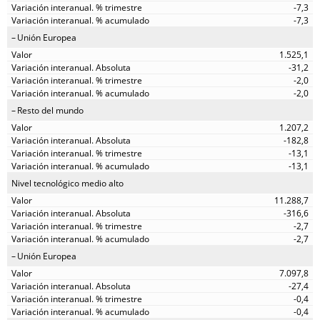
-7,3
-7,3
Unión Europea
1.525,1
-31,2
-2,0
-2,0
Resto del mundo
1.207,2
-182,8
-13,1
-13,1
Nivel tecnológico medio alto
11.288,7
-316,6
-2,7
-2,7
Unión Europea
7.097,8
-27,4
-0,4
-0,4