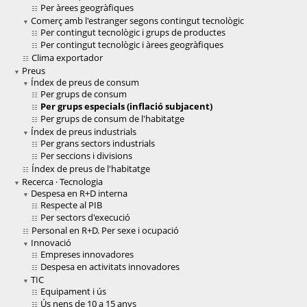
Per àrees geogràfiques
Comerç amb l'estranger segons contingut tecnològic
Per contingut tecnològic i grups de productes
Per contingut tecnològic i àrees geogràfiques
Clima exportador
Preus
Índex de preus de consum
Per grups de consum
Per grups especials (inflació subjacent)
Per grups de consum de l'habitatge
Índex de preus industrials
Per grans sectors industrials
Per seccions i divisions
Índex de preus de l'habitatge
Recerca · Tecnologia
Despesa en R+D interna
Respecte al PIB
Per sectors d'execució
Personal en R+D. Per sexe i ocupació
Innovació
Empreses innovadores
Despesa en activitats innovadores
TIC
Equipament i ús
Ús nens de 10 a 15 anys