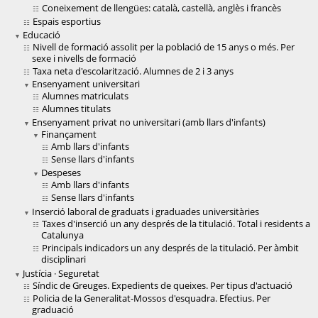
Coneixement de llengües: català, castellà, anglès i francès
Espais esportius
Educació
Nivell de formació assolit per la població de 15 anys o més. Per
sexe i nivells de formació
Taxa neta d'escolarització. Alumnes de 2 i 3 anys
Ensenyament universitari
Alumnes matriculats
Alumnes titulats
Ensenyament privat no universitari (amb llars d'infants)
Finançament
Amb llars d'infants
Sense llars d'infants
Despeses
Amb llars d'infants
Sense llars d'infants
Inserció laboral de graduats i graduades universitàries
Taxes d'inserció un any després de la titulació. Total i residents a
Catalunya
Principals indicadors un any després de la titulació. Per àmbit
disciplinari
Justícia · Seguretat
Síndic de Greuges. Expedients de queixes. Per tipus d'actuació
Policia de la Generalitat-Mossos d'esquadra. Efectius. Per
graduació