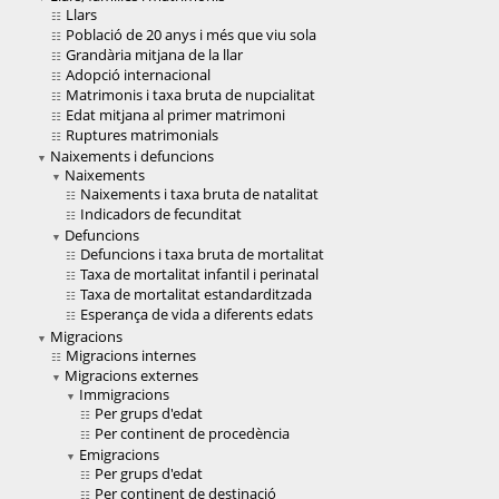
Llars
Població de 20 anys i més que viu sola
Grandària mitjana de la llar
Adopció internacional
Matrimonis i taxa bruta de nupcialitat
Edat mitjana al primer matrimoni
Ruptures matrimonials
Naixements i defuncions
Naixements
Naixements i taxa bruta de natalitat
Indicadors de fecunditat
Defuncions
Defuncions i taxa bruta de mortalitat
Taxa de mortalitat infantil i perinatal
Taxa de mortalitat estandarditzada
Esperança de vida a diferents edats
Migracions
Migracions internes
Migracions externes
Immigracions
Per grups d'edat
Per continent de procedència
Emigracions
Per grups d'edat
Per continent de destinació