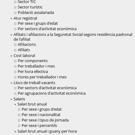
Sector TIC
Sector turístic
Població assalariada
Atur registrat
Per sexe i grups d'edat
Per sectors d'activitat econòmica
Afiliats i afiliacions a la Seguretat Social segons residència padronal
de l'afiliat
Afiliacions
Afiliats
Cost laboral
Per components
Per treballador i mes
Per hora efectiva
Hores per treballador i mes
Llocs de treball vacants
Per sectors d'activitat econòmica
Per agrupacions d'activitat econòmica
Salaris
Salari brut anual
Per sexe i grups d'edat
Per sexe i nacionalitat
Per sexe i tipus de jornada
Per sexe i percentils
Salari brut anual i guany per hora