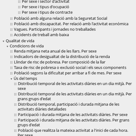
Per sexe i sector d'activitat
Per sexe i tipus d'ocupació
Per sexe i tipus de contracte
Població amb alguna relació amb la Seguretat Social
Població amb discapacitat. Per relació amb l'activitat econòmica
Vagues. Participants i jornades no treballades
Accidents de treball amb baixa
Qualitat de vida
Condicions de vida
Renda mitjana neta anual de les llars. Per sexe
Indicadors de desigualtat de la distribució de la renda
Llindar de risc de pobresa. Per composició de la llar
Taxa de risc de pobresa o exclusió social i els seus components
Població segons la dificultat per arribar a fi de mes. Per sexe
Ús del temps
Distribució temporal de les activitats diàries en un dia mitjà. Per
sexe
Distribució temporal de les activitats diàries en un dia mitjà. Per
grans grups d'edat
Distribució temporal, participació i durada mitjana de les
activitats diàries detallades
Participació i durada mitjana de les activitats diàries. Per sexe
Participació i durada mitjana de les activitats diàries. Per grans
grups d'edat
Població que realitza la mateixa activitat a l'inici de cada hora.
Per sexe