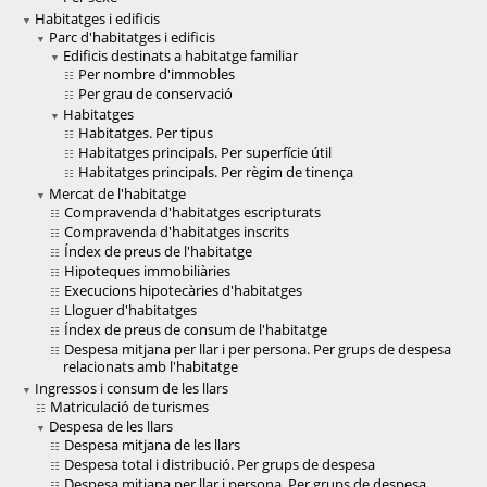
Habitatges i edificis
Parc d'habitatges i edificis
Edificis destinats a habitatge familiar
Per nombre d'immobles
Per grau de conservació
Habitatges
Habitatges. Per tipus
Habitatges principals. Per superfície útil
Habitatges principals. Per règim de tinença
Mercat de l'habitatge
Compravenda d'habitatges escripturats
Compravenda d'habitatges inscrits
Índex de preus de l'habitatge
Hipoteques immobiliàries
Execucions hipotecàries d'habitatges
Lloguer d'habitatges
Índex de preus de consum de l'habitatge
Despesa mitjana per llar i per persona. Per grups de despesa
relacionats amb l'habitatge
Ingressos i consum de les llars
Matriculació de turismes
Despesa de les llars
Despesa mitjana de les llars
Despesa total i distribució. Per grups de despesa
Despesa mitjana per llar i persona. Per grups de despesa