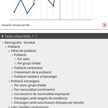
Variació interanual (%)
Taules disponibles
[
+
]
Demografia · Societat
Població
Xifres de població
Població
Per sexe
Per grups d'edat
Població centenària
Creixement de la població
Població resident a l'estranger
Població estrangera
Per sexe i grups d'edat
Per nacionalitat (continents)
Concessions de nacionalitat espanyola
Estrangers amb targeta de residència
Estrangers amb autorització d'estada per estudis
Llars, famílies i matrimonis