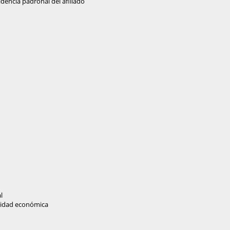
sidencia padronal del afiliado
l
ividad económica