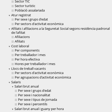
Sector TIC
Sector turístic
Població assalariada
Atur registrat
Per sexe i grups d'edat
Per sectors d'activitat econòmica
Afiliats i afiliacions a la Seguretat Social segons residència padronal
de l'afiliat
Afiliacions
Afiliats
Cost laboral
Per components
Per treballador i mes
Per hora efectiva
Hores per treballador i mes
Llocs de treball vacants
Per sectors d'activitat econòmica
Per agrupacions d'activitat econòmica
Salaris
Salari brut anual
Per sexe i grups d'edat
Per sexe i nacionalitat
Per sexe i tipus de jornada
Per sexe i percentils
Salari brut anual i guany per hora