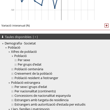
Variació interanual (%)
Taules disponibles
[
+
]
Demografia · Societat
Població
Xifres de població
Població
Per sexe
Per grups d'edat
Població centenària
Creixement de la població
Població resident a l'estranger
Població estrangera
Per sexe i grups d'edat
Per nacionalitat (continents)
Concessions de nacionalitat espanyola
Estrangers amb targeta de residència
Estrangers amb autorització d'estada per estudis
Llars, famílies i matrimonis