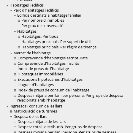
Habitatges i edificis
Parc d'habitatges i edificis
Edificis destinats a habitatge familiar
Per nombre d'immobles
Per grau de conservació
Habitatges
Habitatges. Per tipus
Habitatges principals. Per superfície útil
Habitatges principals. Per règim de tinença
Mercat de l'habitatge
Compravenda d'habitatges escripturats
Compravenda d'habitatges inscrits
Índex de preus de l'habitatge
Hipoteques immobiliàries
Execucions hipotecàries d'habitatges
Lloguer d'habitatges
Índex de preus de consum de l'habitatge
Despesa mitjana per llar i per persona. Per grups de despesa
relacionats amb l'habitatge
Ingressos i consum de les llars
Matriculació de turismes
Despesa de les llars
Despesa mitjana de les llars
Despesa total i distribució. Per grups de despesa
Despesa mitjana per llar i persona. Per grups de despesa