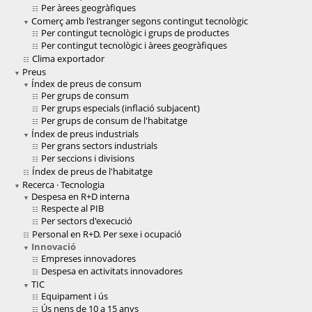
Per àrees geogràfiques
Comerç amb l'estranger segons contingut tecnològic
Per contingut tecnològic i grups de productes
Per contingut tecnològic i àrees geogràfiques
Clima exportador
Preus
Índex de preus de consum
Per grups de consum
Per grups especials (inflació subjacent)
Per grups de consum de l'habitatge
Índex de preus industrials
Per grans sectors industrials
Per seccions i divisions
Índex de preus de l'habitatge
Recerca · Tecnologia
Despesa en R+D interna
Respecte al PIB
Per sectors d'execució
Personal en R+D. Per sexe i ocupació
Innovació
Empreses innovadores
Despesa en activitats innovadores
TIC
Equipament i ús
Ús nens de 10 a 15 anys