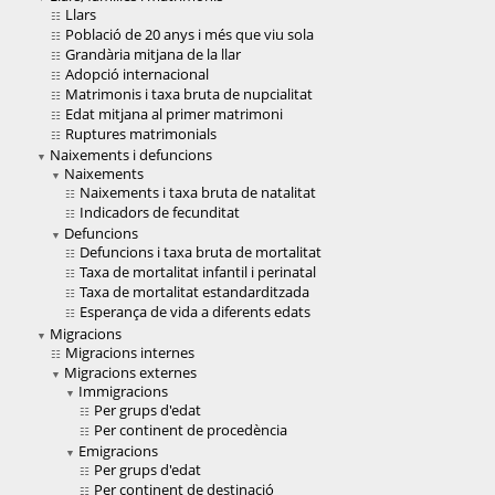
Llars
Població de 20 anys i més que viu sola
Grandària mitjana de la llar
Adopció internacional
Matrimonis i taxa bruta de nupcialitat
Edat mitjana al primer matrimoni
Ruptures matrimonials
Naixements i defuncions
Naixements
Naixements i taxa bruta de natalitat
Indicadors de fecunditat
Defuncions
Defuncions i taxa bruta de mortalitat
Taxa de mortalitat infantil i perinatal
Taxa de mortalitat estandarditzada
Esperança de vida a diferents edats
Migracions
Migracions internes
Migracions externes
Immigracions
Per grups d'edat
Per continent de procedència
Emigracions
Per grups d'edat
Per continent de destinació