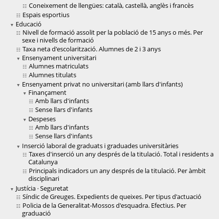
Coneixement de llengües: català, castellà, anglès i francès
Espais esportius
Educació
Nivell de formació assolit per la població de 15 anys o més. Per
sexe i nivells de formació
Taxa neta d'escolarització. Alumnes de 2 i 3 anys
Ensenyament universitari
Alumnes matriculats
Alumnes titulats
Ensenyament privat no universitari (amb llars d'infants)
Finançament
Amb llars d'infants
Sense llars d'infants
Despeses
Amb llars d'infants
Sense llars d'infants
Inserció laboral de graduats i graduades universitàries
Taxes d'inserció un any després de la titulació. Total i residents a
Catalunya
Principals indicadors un any després de la titulació. Per àmbit
disciplinari
Justícia · Seguretat
Síndic de Greuges. Expedients de queixes. Per tipus d'actuació
Policia de la Generalitat-Mossos d'esquadra. Efectius. Per
graduació