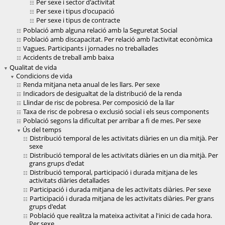
Per sexe i sector d'activitat
Per sexe i tipus d'ocupació
Per sexe i tipus de contracte
Població amb alguna relació amb la Seguretat Social
Població amb discapacitat. Per relació amb l'activitat econòmica
Vagues. Participants i jornades no treballades
Accidents de treball amb baixa
Qualitat de vida
Condicions de vida
Renda mitjana neta anual de les llars. Per sexe
Indicadors de desigualtat de la distribució de la renda
Llindar de risc de pobresa. Per composició de la llar
Taxa de risc de pobresa o exclusió social i els seus components
Població segons la dificultat per arribar a fi de mes. Per sexe
Ús del temps
Distribució temporal de les activitats diàries en un dia mitjà. Per
sexe
Distribució temporal de les activitats diàries en un dia mitjà. Per
grans grups d'edat
Distribució temporal, participació i durada mitjana de les
activitats diàries detallades
Participació i durada mitjana de les activitats diàries. Per sexe
Participació i durada mitjana de les activitats diàries. Per grans
grups d'edat
Població que realitza la mateixa activitat a l'inici de cada hora.
Per sexe