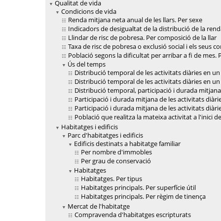
Qualitat de vida
Condicions de vida
Renda mitjana neta anual de les llars. Per sexe
Indicadors de desigualtat de la distribució de la ren
Llindar de risc de pobresa. Per composició de la llar
Taxa de risc de pobresa o exclusió social i els seus
Població segons la dificultat per arribar a fi de mes. 
Ús del temps
Distribució temporal de les activitats diàries en un
Distribució temporal de les activitats diàries en un
Distribució temporal, participació i durada mitjana 
Participació i durada mitjana de les activitats diàri
Participació i durada mitjana de les activitats diàr
Població que realitza la mateixa activitat a l'inici 
Habitatges i edificis
Parc d'habitatges i edificis
Edificis destinats a habitatge familiar
Per nombre d'immobles
Per grau de conservació
Habitatges
Habitatges. Per tipus
Habitatges principals. Per superfície útil
Habitatges principals. Per règim de tinença
Mercat de l'habitatge
Compravenda d'habitatges escripturats