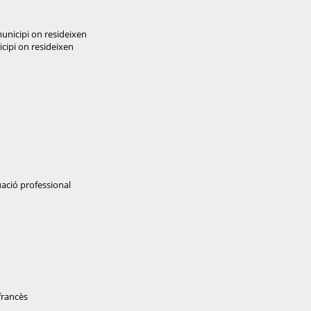
unicipi on resideixen
cipi on resideixen
uació professional
 francès