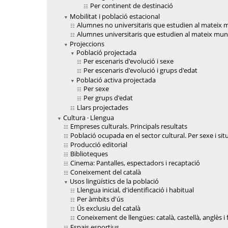
Per continent de destinació
Mobilitat i població estacional
Alumnes no universitaris que estudien al mateix m
Alumnes universitaris que estudien al mateix muni
Projeccions
Població projectada
Per escenaris d'evolució i sexe
Per escenaris d'evolució i grups d'edat
Població activa projectada
Per sexe
Per grups d'edat
Llars projectades
Cultura · Llengua
Empreses culturals. Principals resultats
Població ocupada en el sector cultural. Per sexe i sit
Producció editorial
Biblioteques
Cinema: Pantalles, espectadors i recaptació
Coneixement del català
Usos lingüístics de la població
Llengua inicial, d'identificació i habitual
Per àmbits d'ús
Ús exclusiu del català
Coneixement de llengües: català, castellà, anglès i
Espais esportius