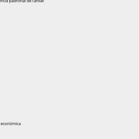
ència padronal de l'afiliat
at econòmica