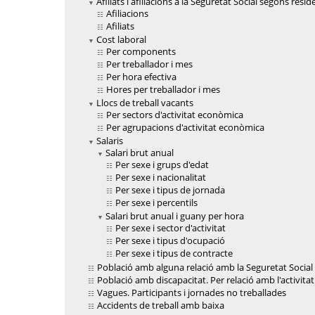
Afiliats i afiliacions a la Seguretat Social segons resid
Afiliacions
Afiliats
Cost laboral
Per components
Per treballador i mes
Per hora efectiva
Hores per treballador i mes
Llocs de treball vacants
Per sectors d'activitat econòmica
Per agrupacions d'activitat econòmica
Salaris
Salari brut anual
Per sexe i grups d'edat
Per sexe i nacionalitat
Per sexe i tipus de jornada
Per sexe i percentils
Salari brut anual i guany per hora
Per sexe i sector d'activitat
Per sexe i tipus d'ocupació
Per sexe i tipus de contracte
Població amb alguna relació amb la Seguretat Social
Població amb discapacitat. Per relació amb l'activit
Vagues. Participants i jornades no treballades
Accidents de treball amb baixa