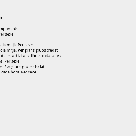
da
 components
Per sexe
 dia mitjà. Per sexe
 dia mitjà. Per grans grups d'edat
de les activitats diàries detallades
es. Per sexe
ies. Per grans grups d'edat
de cada hora. Per sexe