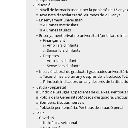
Educació
Nivell de formació assolit per la població de 15 anys 
Taxa neta d'escolarització. Alumnes de 2 i 3 anys
Ensenyament universitari
Alumnes matriculats
Alumnes titulats
Ensenyament privat no universitari (amb llars d'infa
Finançament
Amb llars d'infants
Sense llars d'infants
Despeses
Amb llars d'infants
Sense llars d'infants
Inserció laboral de graduats i graduades universitàri
Taxes d'inserció un any després de la titulació. Tot
Principals indicadors un any després de la titulació
Justícia · Seguretat
Síndic de Greuges. Expedients de queixes. Per tipus 
Policia de la Generalitat-Mossos d'esquadra. Efectius
Bombers. Efectius i serveis
Població penitenciària. Per tipus de situació penal
Salut
Covid-19
Incidència setmanal
Vacunació