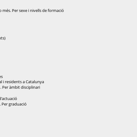
o més. Per sexe i nivells de formació
nts)
es
al i residents a Catalunya
. Per àmbit disciplinari
d'actuació
. Per graduació