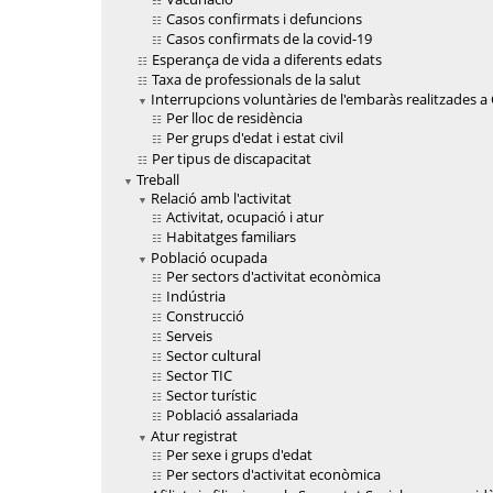
Casos confirmats i defuncions
Casos confirmats de la covid-19
Esperança de vida a diferents edats
Taxa de professionals de la salut
Interrupcions voluntàries de l'embaràs realitzades a C
Per lloc de residència
Per grups d'edat i estat civil
Per tipus de discapacitat
Treball
Relació amb l'activitat
Activitat, ocupació i atur
Habitatges familiars
Població ocupada
Per sectors d'activitat econòmica
Indústria
Construcció
Serveis
Sector cultural
Sector TIC
Sector turístic
Població assalariada
Atur registrat
Per sexe i grups d'edat
Per sectors d'activitat econòmica