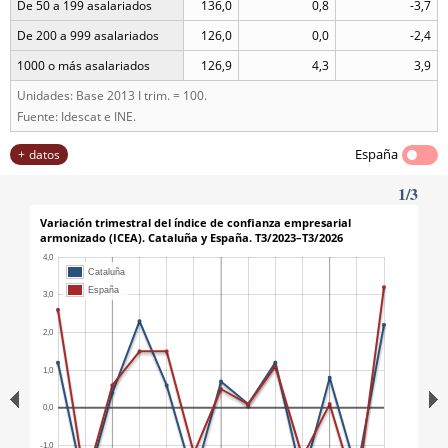
De 50 a 199 asalariados
136,0
0,8
-3,7
De 200 a 999 asalariados
126,0
0,0
-2,4
1000 o más asalariados
126,9
4,3
3,9
Unidades: Base 2013 I trim. = 100.
Fuente: Idescat e INE.
España
datos