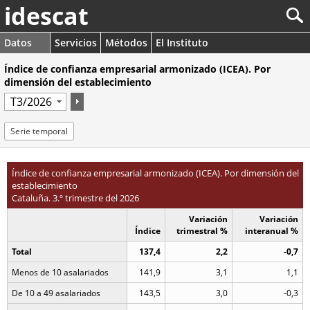
idescat
Datos
Servicios
Métodos
El Instituto
Índice de confianza empresarial armonizado (ICEA). Por
dimensión del establecimiento
Serie temporal
Índice de confianza empresarial armonizado (ICEA). Por dimensión del
establecimiento
Cataluña. 3.º trimestre del 2026
Variación
Variación
Índice
trimestral %
interanual %
Total
137,4
2,2
-0,7
Menos de 10 asalariados
141,9
3,1
1,1
De 10 a 49 asalariados
143,5
3,0
-0,3