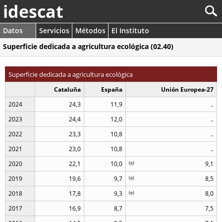
idescat
Datos
Servicios
Métodos
El Instituto
Superficie dedicada a agricultura ecológica (02.40)
Superficie dedicada a agricultura ecológica
Cataluña
España
Unión Europea-27
2024
24,3
11,9
..
2023
24,4
12,0
..
2022
23,3
10,8
..
2021
23,0
10,8
..
2020
22,1
10,0
(
e
)
9,1
2019
19,6
9,7
(
e
)
8,5
2018
17,8
9,3
(
e
)
8,0
2017
16,9
8,7
7,5