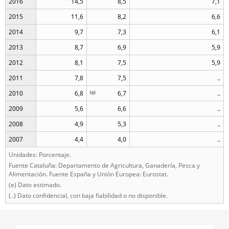
2016
14,5
8,5
7,1
2015
11,6
8,2
6,6
2014
9,7
7,3
6,1
2013
8,7
6,9
5,9
2012
8,1
7,5
5,9
2011
7,8
7,5
..
2010
6,8
(
e
)
6,7
..
2009
5,6
6,6
..
2008
4,9
5,3
..
2007
4,4
4,0
..
Unidades: Porcentaje.
Fuente Cataluña: Departamento de Agricultura, Ganadería, Pesca y
Alimentación. Fuente España y Unión Europea: Eurostat.
(e) Dato estimado.
(..) Dato confidencial, con baja fiabilidad o no disponible.