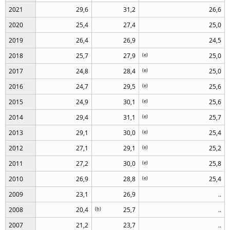
2021
29,6
31,2
26,6
2020
25,4
27,4
25,0
2019
26,4
26,9
24,5
2018
25,7
27,9
(
e
)
25,0
2017
24,8
28,4
(
e
)
25,0
2016
24,7
29,5
(
e
)
25,6
2015
24,9
30,1
(
e
)
25,6
2014
29,4
31,1
(
e
)
25,7
2013
29,1
30,0
(
e
)
25,4
2012
27,1
29,1
(
e
)
25,2
2011
27,2
30,0
(
e
)
25,8
2010
26,9
28,8
(
e
)
25,4
2009
23,1
26,9
..
2008
20,4
(
b
)
25,7
..
2007
21,2
23,7
..