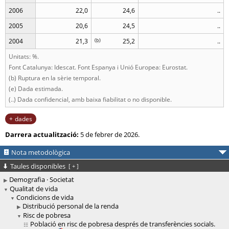
2006
22,0
24,6
..
2005
20,6
24,5
..
2004
21,3
(
b
)
25,2
..
Unitats: %.
Font Catalunya: Idescat. Font Espanya i Unió Europea: Eurostat.
(b) Ruptura en la sèrie temporal.
(e) Dada estimada.
(..) Dada confidencial, amb baixa fiabilitat o no disponible.
dades
Darrera actualització:
5 de febrer de 2026.
Nota metodològica
Taules disponibles
[
+
]
Demografia · Societat
Qualitat de vida
Condicions de vida
Distribució personal de la renda
Risc de pobresa
Població en risc de pobresa després de transferències socials.