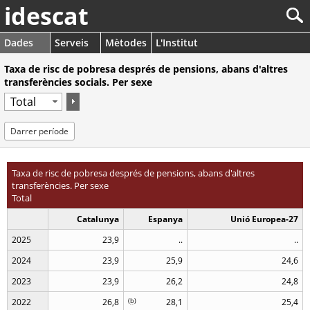
idescat
Dades
Serveis
Mètodes
L'Institut
Taxa de risc de pobresa després de pensions, abans d'altres
transferències socials. Per sexe
Darrer període
Taxa de risc de pobresa després de pensions, abans d'altres
transferències. Per sexe
Total
Catalunya
Espanya
Unió Europea-27
2025
23,9
..
..
2024
23,9
25,9
24,6
2023
23,9
26,2
24,8
2022
26,8
(
b
)
28,1
25,4