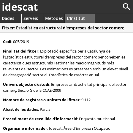
idescat
Dades
Serveis
Mètodes
L'Institut
Fitxer: Estadística estructural d'empreses del sector comerç
Codi
: 005/2019
Finalitat del fitxer
: Explotació específica per a Catalunya de
l'Estadística estructural d'empreses del sector comerç per conèixer les
característiques estructurals i estimar les macromagnituds més
rellevants del sector. Les estimacions es presenten amb un elevat nivell
de desagregació sectorial. Estadística de caràcter anual.
Univers objecte d'estudi
: Empreses amb activitat principal del sector
comerç. Secció G de la CCAE-2009
Nombre de registres o unitats del fitxer
: 9.112
Abast de les dades
: Parcial
Procediment de recollida d'informació
: Enquesta multicanal
Organisme informador
: Idescat. Àrea d'Empresa i Ocupació