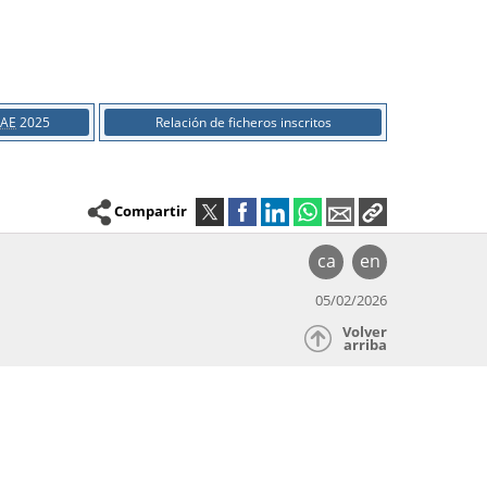
AAE
2025
Relación de ficheros inscritos
Compartir
ca
en
05/02/2026
Volver
arriba