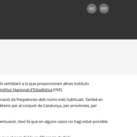
es
en
és semblant a la que proporcionen altres instituts
Institut Nacional d'Estadística
(INE).
denació de freqüències dels noms més habituals. També es
btenir per al conjunt de Catalunya, per províncies, per
entuació. Això fa que en alguns casos no hagi estat possible