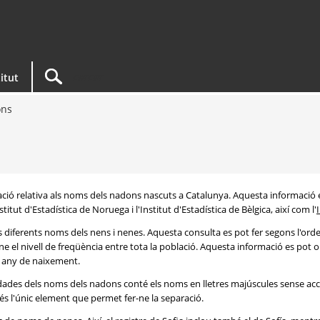
titut
ons
rmació relativa als noms dels nadons nascuts a Catalunya. Aquesta informació 
itut d'Estadística de Noruega i l'Institut d'Estadística de Bèlgica, així com l'
s diferents noms dels nens i nenes. Aquesta consulta es pot fer segons l'or
e el nivell de freqüència entre tota la població. Aquesta informació es pot o
 i any de naixement.
e dades dels noms dels nadons conté els noms en lletres majúscules sense acc
 és l'únic element que permet fer-ne la separació.