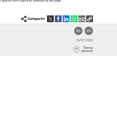
 que el nom Gal·la es diferencia de Gala.
Compartir
es
en
16/07/2026
Torna
amunt