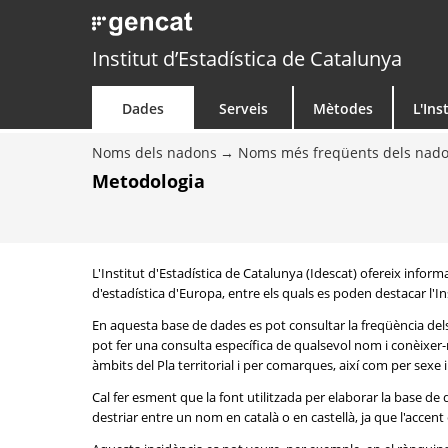
Institut d’Estadística de Catalunya
Dades
Serveis
Mètodes
L'Ins
Noms dels nadons
Noms més freqüents dels nad
Metodologia
L'Institut d'Estadística de Catalunya (Idescat) ofereix info
d'estadística d'Europa, entre els quals es poden destacar l'Inst
En aquesta base de dades es pot consultar la freqüència del
pot fer una consulta específica de qualsevol nom i conèixer-n
àmbits del Pla territorial i per comarques, així com per sexe
Cal fer esment que la font utilitzada per elaborar la base d
destriar entre un nom en català o en castellà, ja que l'accent