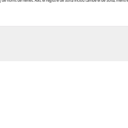
de noms de nenes. Així, el registre de Sofia inclou també el de Sofía, mentre