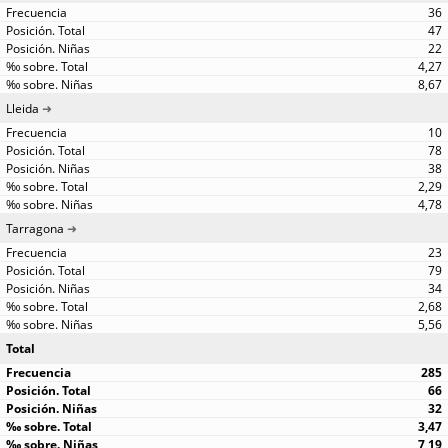
36
47
22
4,27
8,67
Lleida
10
78
38
2,29
4,78
Tarragona
23
79
34
2,68
5,56
Total
285
66
32
3,47
7,19