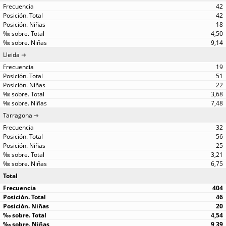
42
42
18
4,50
9,14
Lleida
19
51
22
3,68
7,48
Tarragona
32
56
25
3,21
6,75
Total
404
46
20
4,54
9,39