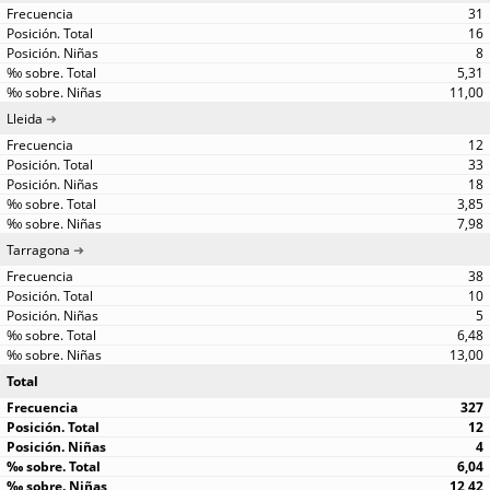
31
16
8
5,31
11,00
Lleida
12
33
18
3,85
7,98
Tarragona
38
10
5
6,48
13,00
Total
327
12
4
6,04
12,42