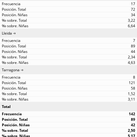
17
72
34
3,22
6,64
Lleida
7
89
44
2,34
4,63
Tarragona
8
121
58
1,52
3,11
Total
142
89
42
2,50
5,17