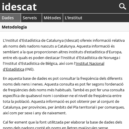
idescat
Dades
Serveis
Mètodes
L'Institut
Metodologia
L'Institut d'Estadística de Catalunya (Idescat) ofereix informació relativa
als noms dels nadons nascuts a Catalunya. Aquesta informació és
semblant a la que proporcionen altres instituts d'estadística d'Europa,
entre els quals es poden destacar l'Institut d'Estadística de Noruega i
l'Institut d'Estadística de Bèlgica, així com l'
Institut Nacional
d'Estadística
(INE).
En aquesta base de dades es pot consultar la freqüència dels diferents
noms dels nens i nenes. Aquesta consulta es pot fer segons l'ordenació
de freqüències dels noms més habituals. També es pot fer una consulta
específica de qualsevol nom i conèixer-ne el nivell de freqüència entre
tota la població. Aquesta informació es pot obtenir per al conjunt de
Catalunya, per províncies, per àmbits del Pla territorial i per comarques,
així com per sexe i any de naixement.
Cal fer esment que la font utilitzada per elaborar la base de dades dels
noms dels nadons conté els noms en lletres majúscules sense