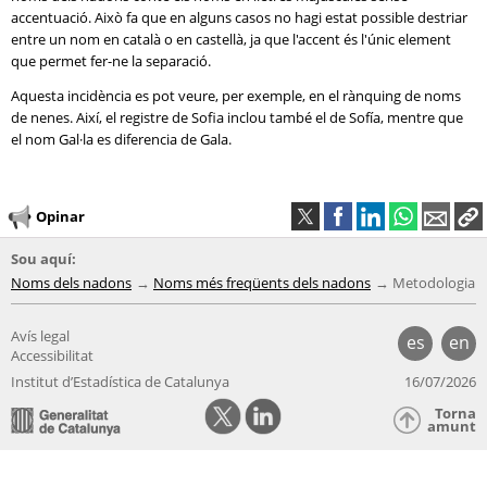
accentuació. Això fa que en alguns casos no hagi estat possible destriar
entre un nom en català o en castellà, ja que l'accent és l'únic element
que permet fer-ne la separació.
Aquesta incidència es pot veure, per exemple, en el rànquing de noms
de nenes. Així, el registre de Sofia inclou també el de Sofía, mentre que
el nom Gal·la es diferencia de Gala.
Opinar
Sou aquí:
Noms dels nadons
Noms més freqüents dels nadons
Metodologia
Avís legal
es
en
Accessibilitat
Institut d’Estadística de Catalunya
16/07/2026
Torna
amunt