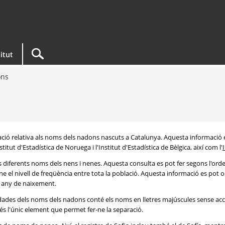
titut
ons
rmació relativa als noms dels nadons nascuts a Catalunya. Aquesta informació 
itut d'Estadística de Noruega i l'Institut d'Estadística de Bèlgica, així com l'
s diferents noms dels nens i nenes. Aquesta consulta es pot fer segons l'or
e el nivell de freqüència entre tota la població. Aquesta informació es pot o
 i any de naixement.
e dades dels noms dels nadons conté els noms en lletres majúscules sense acc
 és l'únic element que permet fer-ne la separació.