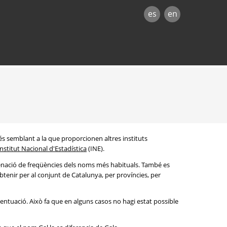
es
en
és semblant a la que proporcionen altres instituts
Institut Nacional d'Estadística
(INE).
denació de freqüències dels noms més habituals. També es
btenir per al conjunt de Catalunya, per províncies, per
entuació. Això fa que en alguns casos no hagi estat possible