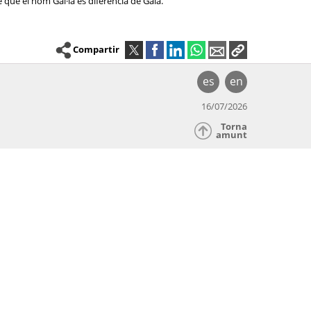
 que el nom Gal·la es diferencia de Gala.
Compartir
es
en
16/07/2026
Torna
amunt