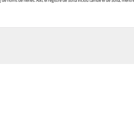
de noms de nenes. Així, el registre de Sofia inclou també el de Sofía, mentre