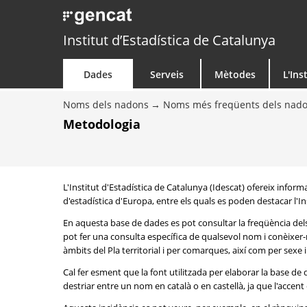
Institut d’Estadística de Catalunya
Dades
Serveis
Mètodes
L'Ins
Noms dels nadons
Noms més freqüents dels nad
Metodologia
L'Institut d'Estadística de Catalunya (Idescat) ofereix info
d'estadística d'Europa, entre els quals es poden destacar l'Inst
En aquesta base de dades es pot consultar la freqüència del
pot fer una consulta específica de qualsevol nom i conèixer-n
àmbits del Pla territorial i per comarques, així com per sexe
Cal fer esment que la font utilitzada per elaborar la base d
destriar entre un nom en català o en castellà, ja que l'accent