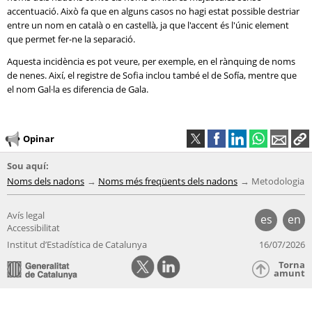
accentuació. Això fa que en alguns casos no hagi estat possible destriar
entre un nom en català o en castellà, ja que l'accent és l'únic element
que permet fer-ne la separació.
Aquesta incidència es pot veure, per exemple, en el rànquing de noms
de nenes. Així, el registre de Sofia inclou també el de Sofía, mentre que
el nom Gal·la es diferencia de Gala.
Opinar
Sou aquí:
Noms dels nadons
Noms més freqüents dels nadons
Metodologia
Avís legal
es
en
Accessibilitat
Institut d’Estadística de Catalunya
16/07/2026
Torna
amunt