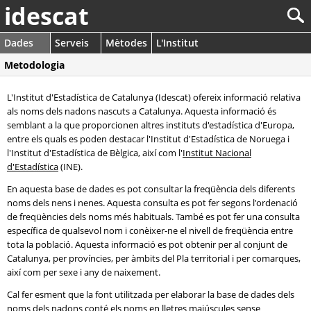
idescat
Dades
Serveis
Mètodes
L'Institut
Metodologia
L'Institut d'Estadística de Catalunya (Idescat) ofereix informació relativa
als noms dels nadons nascuts a Catalunya. Aquesta informació és
semblant a la que proporcionen altres instituts d'estadística d'Europa,
entre els quals es poden destacar l'Institut d'Estadística de Noruega i
l'Institut d'Estadística de Bèlgica, així com l'
Institut Nacional
d'Estadística
(INE).
En aquesta base de dades es pot consultar la freqüència dels diferents
noms dels nens i nenes. Aquesta consulta es pot fer segons l'ordenació
de freqüències dels noms més habituals. També es pot fer una consulta
específica de qualsevol nom i conèixer-ne el nivell de freqüència entre
tota la població. Aquesta informació es pot obtenir per al conjunt de
Catalunya, per províncies, per àmbits del Pla territorial i per comarques,
així com per sexe i any de naixement.
Cal fer esment que la font utilitzada per elaborar la base de dades dels
noms dels nadons conté els noms en lletres majúscules sense