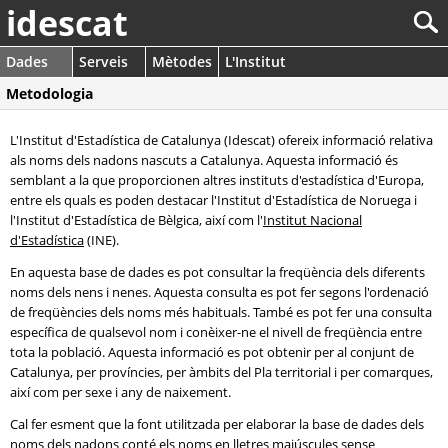
idescat
Dades
Serveis
Mètodes
L'Institut
Metodologia
L'Institut d'Estadística de Catalunya (Idescat) ofereix informació relativa
als noms dels nadons nascuts a Catalunya. Aquesta informació és
semblant a la que proporcionen altres instituts d'estadística d'Europa,
entre els quals es poden destacar l'Institut d'Estadística de Noruega i
l'Institut d'Estadística de Bèlgica, així com l'
Institut Nacional
d'Estadística
(INE).
En aquesta base de dades es pot consultar la freqüència dels diferents
noms dels nens i nenes. Aquesta consulta es pot fer segons l'ordenació
de freqüències dels noms més habituals. També es pot fer una consulta
específica de qualsevol nom i conèixer-ne el nivell de freqüència entre
tota la població. Aquesta informació es pot obtenir per al conjunt de
Catalunya, per províncies, per àmbits del Pla territorial i per comarques,
així com per sexe i any de naixement.
Cal fer esment que la font utilitzada per elaborar la base de dades dels
noms dels nadons conté els noms en lletres majúscules sense