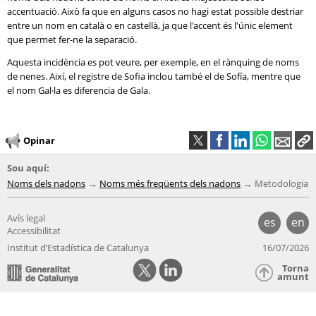
accentuació. Això fa que en alguns casos no hagi estat possible destriar
entre un nom en català o en castellà, ja que l'accent és l'únic element
que permet fer-ne la separació.
Aquesta incidència es pot veure, per exemple, en el rànquing de noms
de nenes. Així, el registre de Sofia inclou també el de Sofía, mentre que
el nom Gal·la es diferencia de Gala.
Opinar
Sou aquí:
Noms dels nadons
Noms més freqüents dels nadons
Metodologia
Avís legal
es
en
Accessibilitat
Institut d’Estadística de Catalunya
16/07/2026
Torna
amunt