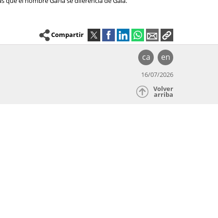
as que el nombre Gal·la se diferencia de Gala.
Compartir
ca
en
16/07/2026
Volver
arriba