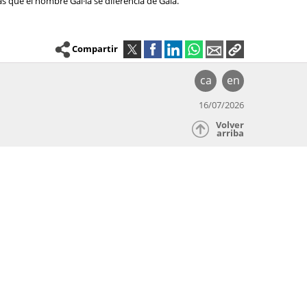
as que el nombre Gal·la se diferencia de Gala.
Compartir
ca
en
16/07/2026
Volver
arriba