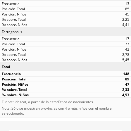
13
85
45
2,25
4,41
Tarragona
17
77
42
2,78
5,45
Total
148
89
47
2,33
4,53
Fuente: Idescat, a partir de la estadística de nacimientos.
Nota: Sólo se muestran provincias con 4 o más niños con el nombre
seleccionado.