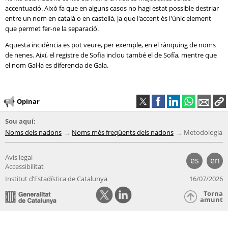
accentuació. Això fa que en alguns casos no hagi estat possible destriar
entre un nom en català o en castellà, ja que l'accent és l'únic element
que permet fer-ne la separació.
Aquesta incidència es pot veure, per exemple, en el rànquing de noms
de nenes. Així, el registre de Sofia inclou també el de Sofía, mentre que
el nom Gal·la es diferencia de Gala.
Opinar
Sou aquí:
Noms dels nadons
Noms més freqüents dels nadons
Metodologia
Avís legal
es
en
Accessibilitat
Institut d’Estadística de Catalunya
16/07/2026
Torna
amunt