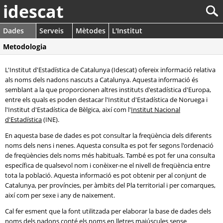
idescat
Dades
Serveis
Mètodes
L'Institut
Metodologia
L'Institut d'Estadística de Catalunya (Idescat) ofereix informació relativa
als noms dels nadons nascuts a Catalunya. Aquesta informació és
semblant a la que proporcionen altres instituts d'estadística d'Europa,
entre els quals es poden destacar l'Institut d'Estadística de Noruega i
l'Institut d'Estadística de Bèlgica, així com l'
Institut Nacional
d'Estadística
(INE).
En aquesta base de dades es pot consultar la freqüència dels diferents
noms dels nens i nenes. Aquesta consulta es pot fer segons l'ordenació
de freqüències dels noms més habituals. També es pot fer una consulta
específica de qualsevol nom i conèixer-ne el nivell de freqüència entre
tota la població. Aquesta informació es pot obtenir per al conjunt de
Catalunya, per províncies, per àmbits del Pla territorial i per comarques,
així com per sexe i any de naixement.
Cal fer esment que la font utilitzada per elaborar la base de dades dels
noms dels nadons conté els noms en lletres majúscules sense