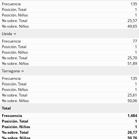
135
1
1
25,57
49,65
Lleida
77
1
1
25,70
51,89
Tarragona
135
1
1
25,61
50,06
Total
1.484
1
1
26,17
50,76