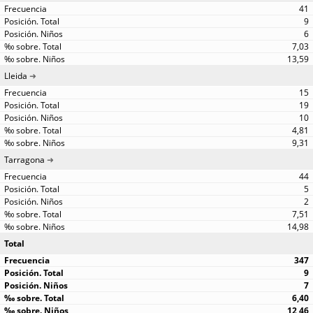
41
9
6
7,03
13,59
Lleida
15
19
10
4,81
9,31
Tarragona
44
5
2
7,51
14,98
Total
347
9
7
6,40
12,46