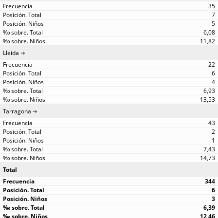
35
7
5
6,08
11,82
Lleida
22
6
4
6,93
13,53
Tarragona
43
2
1
7,43
14,73
Total
344
6
3
6,39
12,46