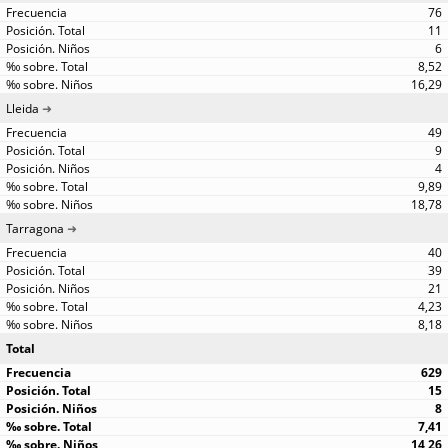
76
11
6
8,52
16,29
Lleida
49
9
4
9,89
18,78
Tarragona
40
39
21
4,23
8,18
Total
629
15
8
7,41
14,26