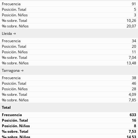
91
5
3
10,26
20,07
Lleida
34
20
11
7,04
13,48
Tarragona
38
46
28
4,09
7,85
Total
633
16
8
7,53
14,53