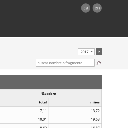
ca
en
‰ sobre
total
niños
7,11
13,72
10,01
19,63
8,62
16,87