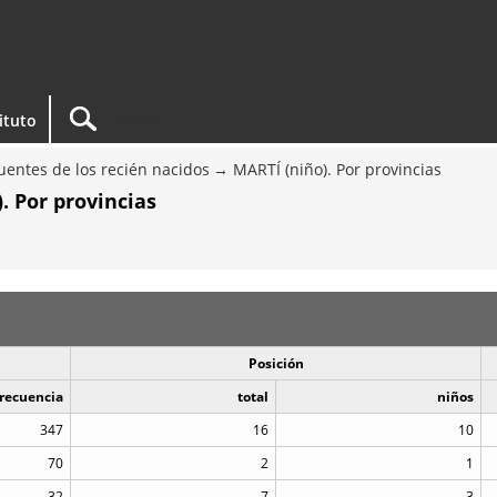
tituto
entes de los recién nacidos
MARTÍ (niño). Por provincias
. Por provincias
Posición
recuencia
total
niños
347
16
10
70
2
1
32
7
3