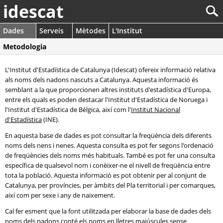
idescat
Dades
Serveis
Mètodes
L'Institut
Metodologia
L'Institut d'Estadística de Catalunya (Idescat) ofereix informació relativa
als noms dels nadons nascuts a Catalunya. Aquesta informació és
semblant a la que proporcionen altres instituts d'estadística d'Europa,
entre els quals es poden destacar l'Institut d'Estadística de Noruega i
l'Institut d'Estadística de Bèlgica, així com l'
Institut Nacional
d'Estadística
(INE).
En aquesta base de dades es pot consultar la freqüència dels diferents
noms dels nens i nenes. Aquesta consulta es pot fer segons l'ordenació
de freqüències dels noms més habituals. També es pot fer una consulta
específica de qualsevol nom i conèixer-ne el nivell de freqüència entre
tota la població. Aquesta informació es pot obtenir per al conjunt de
Catalunya, per províncies, per àmbits del Pla territorial i per comarques,
així com per sexe i any de naixement.
Cal fer esment que la font utilitzada per elaborar la base de dades dels
noms dels nadons conté els noms en lletres majúscules sense