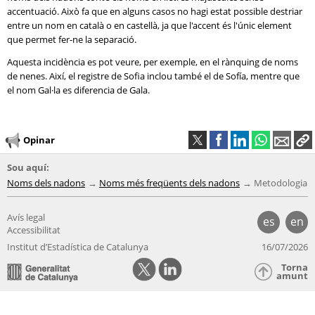
accentuació. Això fa que en alguns casos no hagi estat possible destriar
entre un nom en català o en castellà, ja que l'accent és l'únic element
que permet fer-ne la separació.
Aquesta incidència es pot veure, per exemple, en el rànquing de noms
de nenes. Així, el registre de Sofia inclou també el de Sofía, mentre que
el nom Gal·la es diferencia de Gala.
Opinar
Sou aquí:
Noms dels nadons
Noms més freqüents dels nadons
Metodologia
Avís legal
es
en
Accessibilitat
Institut d’Estadística de Catalunya
16/07/2026
Torna
amunt