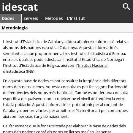
idescat
Dades
Serveis
Mètodes
L'Institut
Metodologia
L'Institut d'Estadística de Catalunya (Idescat) ofereix informació relativa
als noms dels nadons nascuts a Catalunya. Aquesta informació és
semblant a la que proporcionen altres instituts d'estadística d'Europa,
entre els quals es poden destacar l'Institut d'Estadística de Noruega i
l'Institut d'Estadística de Bèlgica, així com l'
Institut Nacional
d'Estadística
(INE).
En aquesta base de dades es pot consultar la freqüència dels diferents
noms dels nens i nenes. Aquesta consulta es pot fer segons l'ordenació
de freqüències dels noms més habituals. També es pot fer una consulta
específica de qualsevol nom i conèixer-ne el nivell de freqüència entre
tota la població. Aquesta informació es pot obtenir per al conjunt de
Catalunya, per províncies, per àmbits del Pla territorial i per comarques,
així com per sexe i any de naixement.
Cal fer esment que la font utilitzada per elaborar la base de dades dels
noms dels nadons conté els noms en lletres majúscules sense