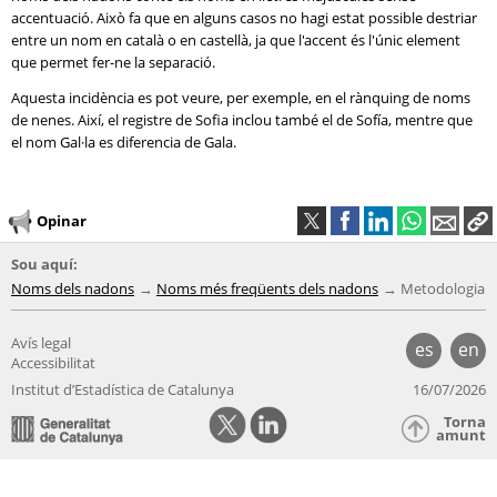
accentuació. Això fa que en alguns casos no hagi estat possible destriar
entre un nom en català o en castellà, ja que l'accent és l'únic element
que permet fer-ne la separació.
Aquesta incidència es pot veure, per exemple, en el rànquing de noms
de nenes. Així, el registre de Sofia inclou també el de Sofía, mentre que
el nom Gal·la es diferencia de Gala.
Opinar
Sou aquí:
Noms dels nadons
Noms més freqüents dels nadons
Metodologia
Avís legal
es
en
Accessibilitat
Institut d’Estadística de Catalunya
16/07/2026
Torna
amunt