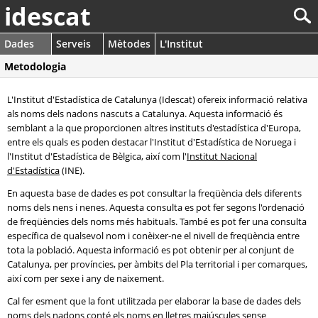
idescat
Dades
Serveis
Mètodes
L'Institut
Metodologia
L'Institut d'Estadística de Catalunya (Idescat) ofereix informació relativa
als noms dels nadons nascuts a Catalunya. Aquesta informació és
semblant a la que proporcionen altres instituts d'estadística d'Europa,
entre els quals es poden destacar l'Institut d'Estadística de Noruega i
l'Institut d'Estadística de Bèlgica, així com l'
Institut Nacional
d'Estadística
(INE).
En aquesta base de dades es pot consultar la freqüència dels diferents
noms dels nens i nenes. Aquesta consulta es pot fer segons l'ordenació
de freqüències dels noms més habituals. També es pot fer una consulta
específica de qualsevol nom i conèixer-ne el nivell de freqüència entre
tota la població. Aquesta informació es pot obtenir per al conjunt de
Catalunya, per províncies, per àmbits del Pla territorial i per comarques,
així com per sexe i any de naixement.
Cal fer esment que la font utilitzada per elaborar la base de dades dels
noms dels nadons conté els noms en lletres majúscules sense