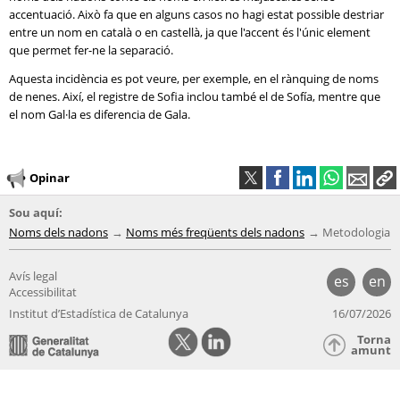
accentuació. Això fa que en alguns casos no hagi estat possible destriar
entre un nom en català o en castellà, ja que l'accent és l'únic element
que permet fer-ne la separació.
Aquesta incidència es pot veure, per exemple, en el rànquing de noms
de nenes. Així, el registre de Sofia inclou també el de Sofía, mentre que
el nom Gal·la es diferencia de Gala.
Opinar
Sou aquí:
Noms dels nadons
Noms més freqüents dels nadons
Metodologia
Avís legal
es
en
Accessibilitat
Institut d’Estadística de Catalunya
16/07/2026
Torna
amunt