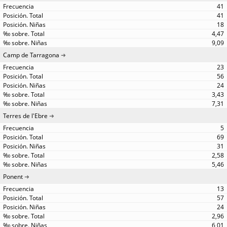
41
41
18
4,47
9,09
Camp de Tarragona
23
56
24
3,43
7,31
Terres de l'Ebre
5
69
31
2,58
5,46
Ponent
13
57
24
2,96
6,01