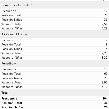
Comarques Centrals
12
74
36
2,51
5,29
Alt Pirineu i Aran
7
8
5
9,20
18,32
Penedès
18
60
26
2,97
6,10
Total
404
46
20