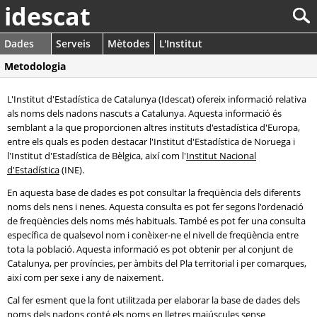
idescat
Dades
Serveis
Mètodes
L'Institut
Metodologia
L'Institut d'Estadística de Catalunya (Idescat) ofereix informació relativa
als noms dels nadons nascuts a Catalunya. Aquesta informació és
semblant a la que proporcionen altres instituts d'estadística d'Europa,
entre els quals es poden destacar l'Institut d'Estadística de Noruega i
l'Institut d'Estadística de Bèlgica, així com l'
Institut Nacional
d'Estadística
(INE).
En aquesta base de dades es pot consultar la freqüència dels diferents
noms dels nens i nenes. Aquesta consulta es pot fer segons l'ordenació
de freqüències dels noms més habituals. També es pot fer una consulta
específica de qualsevol nom i conèixer-ne el nivell de freqüència entre
tota la població. Aquesta informació es pot obtenir per al conjunt de
Catalunya, per províncies, per àmbits del Pla territorial i per comarques,
així com per sexe i any de naixement.
Cal fer esment que la font utilitzada per elaborar la base de dades dels
noms dels nadons conté els noms en lletres majúscules sense