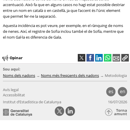
accentuació. Això fa que en alguns casos no hagi estat possible destriar
entre un nom en català o en castellà, ja que l'accent és l'únic element
que permet fer-ne la separació.
Aquesta incidència es pot veure, per exemple, en el rànquing de noms
de nenes. Així, el registre de Sofia inclou també el de Sofía, mentre que
el nom Gal·la es diferencia de Gala.
Opinar
Sou aquí:
Noms dels nadons
Noms més freqüents dels nadons
Metodologia
Avís legal
es
en
Accessibilitat
Institut d’Estadística de Catalunya
16/07/2026
Torna
amunt