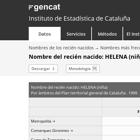
Instituto de Estadística de Cataluña
Datos
Servicios
Métodos
El Ins
Nombres de los recién nacidos
Nombres más frecu
Nombre del recién nacido: HELENA (niñ
Descargar
Metodología
Nombre del recién nacido: HELENA (niña)
Por àmbitos del Plan territorial general de Cataluña . 1999
F
Metropolità
Comarques Gironines
Camp de Tarragona