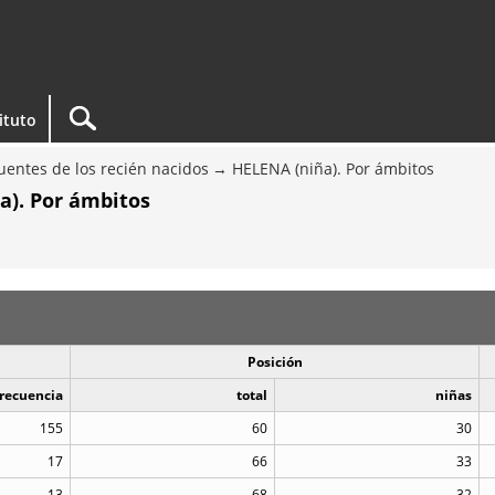
tituto
entes de los recién nacidos
HELENA (niña). Por ámbitos
a). Por ámbitos
Posición
recuencia
total
niñas
155
60
30
17
66
33
13
68
32