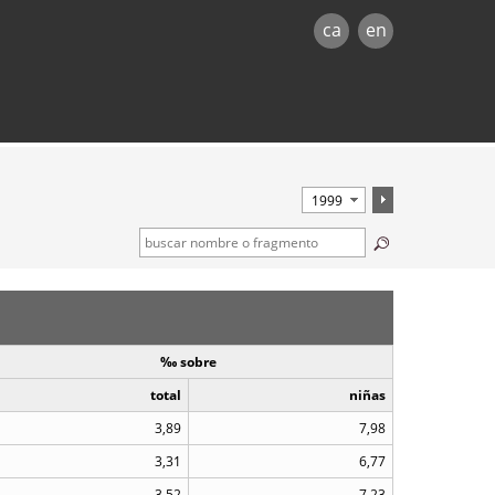
ca
en
‰ sobre
total
niñas
3,89
7,98
3,31
6,77
3,52
7,23