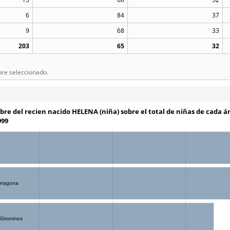
6
84
37
9
68
33
203
65
32
bre seleccionado.